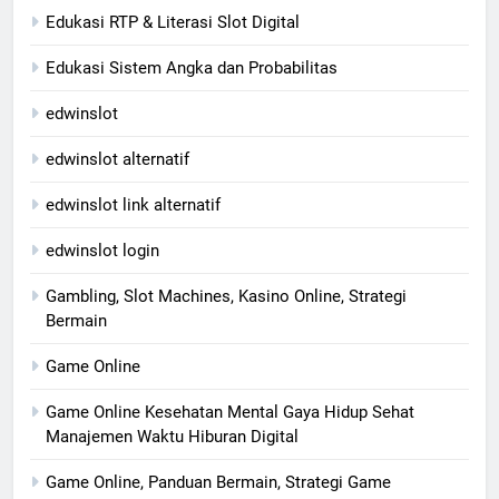
Edukasi RTP & Literasi Slot Digital
Edukasi Sistem Angka dan Probabilitas
edwinslot
edwinslot alternatif
edwinslot link alternatif
edwinslot login
Gambling, Slot Machines, Kasino Online, Strategi
Bermain
Game Online
Game Online Kesehatan Mental Gaya Hidup Sehat
Manajemen Waktu Hiburan Digital
Game Online, Panduan Bermain, Strategi Game