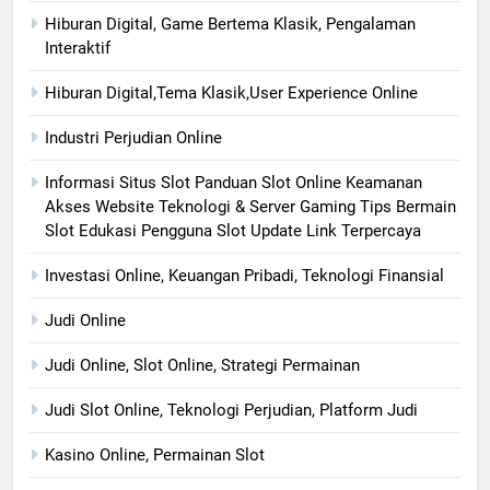
Hiburan Digital, Game Bertema Klasik, Pengalaman
Interaktif
Hiburan Digital,Tema Klasik,User Experience Online
Industri Perjudian Online
Informasi Situs Slot Panduan Slot Online Keamanan
Akses Website Teknologi & Server Gaming Tips Bermain
Slot Edukasi Pengguna Slot Update Link Terpercaya
Investasi Online, Keuangan Pribadi, Teknologi Finansial
Judi Online
Judi Online, Slot Online, Strategi Permainan
Judi Slot Online, Teknologi Perjudian, Platform Judi
Kasino Online, Permainan Slot