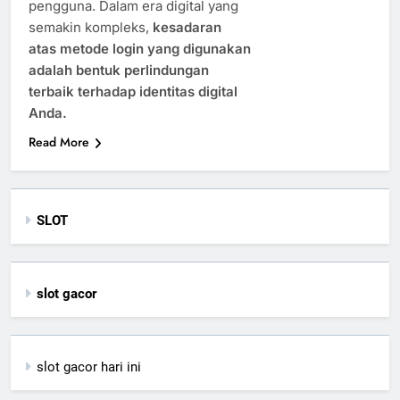
pengguna. Dalam era digital yang
semakin kompleks,
kesadaran
atas metode login yang digunakan
adalah bentuk perlindungan
terbaik terhadap identitas digital
Anda.
Read More
SLOT
slot gacor
slot gacor hari ini