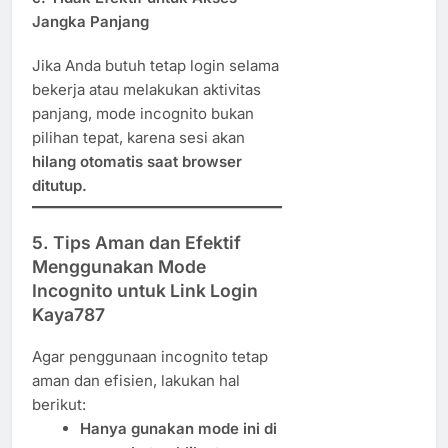
Jangka Panjang
Jika Anda butuh tetap login selama
bekerja atau melakukan aktivitas
panjang, mode incognito bukan
pilihan tepat, karena sesi akan
hilang otomatis saat browser
ditutup.
5. Tips Aman dan Efektif
Menggunakan Mode
Incognito untuk Link Login
Kaya787
Agar penggunaan incognito tetap
aman dan efisien, lakukan hal
berikut:
Hanya gunakan mode ini di