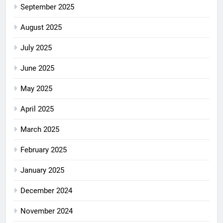
September 2025
August 2025
July 2025
June 2025
May 2025
April 2025
March 2025
February 2025
January 2025
December 2024
November 2024