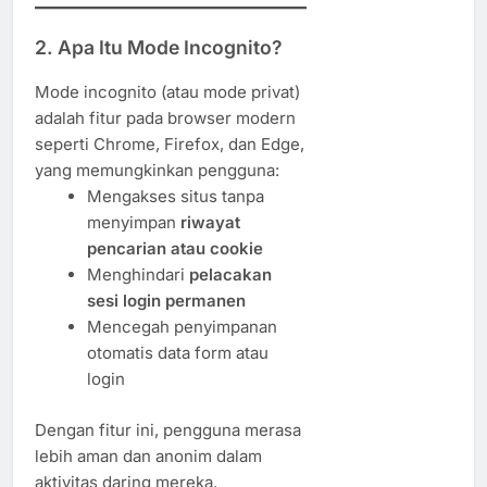
2. Apa Itu Mode Incognito?
Mode incognito (atau mode privat)
adalah fitur pada browser modern
seperti Chrome, Firefox, dan Edge,
yang memungkinkan pengguna:
Mengakses situs tanpa
menyimpan
riwayat
pencarian atau cookie
Menghindari
pelacakan
sesi login permanen
Mencegah penyimpanan
otomatis data form atau
login
Dengan fitur ini, pengguna merasa
lebih aman dan anonim dalam
aktivitas daring mereka.