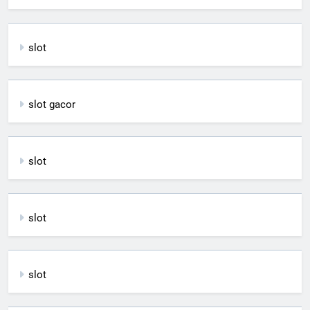
slot
slot gacor
slot
slot
slot