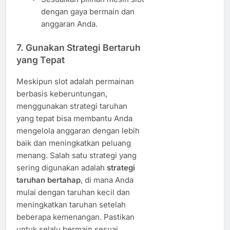
dengan gaya bermain dan
anggaran Anda.
7.
Gunakan Strategi Bertaruh
yang Tepat
Meskipun slot adalah permainan
berbasis keberuntungan,
menggunakan strategi taruhan
yang tepat bisa membantu Anda
mengelola anggaran dengan lebih
baik dan meningkatkan peluang
menang. Salah satu strategi yang
sering digunakan adalah
strategi
taruhan bertahap
, di mana Anda
mulai dengan taruhan kecil dan
meningkatkan taruhan setelah
beberapa kemenangan. Pastikan
untuk selalu bermain sesuai