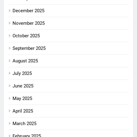
December 2025
November 2025
October 2025
September 2025
August 2025
July 2025
June 2025
May 2025
April 2025
March 2025
February 2025