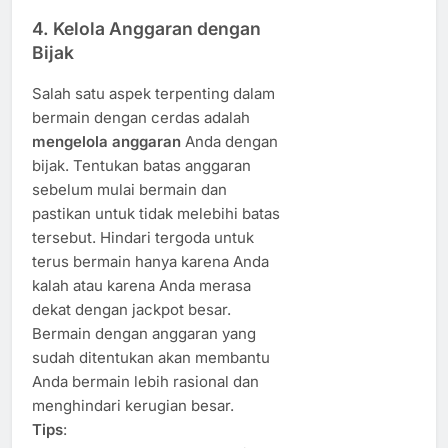
4.
Kelola Anggaran dengan
Bijak
Salah satu aspek terpenting dalam
bermain dengan cerdas adalah
mengelola anggaran
Anda dengan
bijak. Tentukan batas anggaran
sebelum mulai bermain dan
pastikan untuk tidak melebihi batas
tersebut. Hindari tergoda untuk
terus bermain hanya karena Anda
kalah atau karena Anda merasa
dekat dengan jackpot besar.
Bermain dengan anggaran yang
sudah ditentukan akan membantu
Anda bermain lebih rasional dan
menghindari kerugian besar.
Tips
: