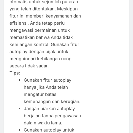
otomatis untuk sejumlah putaran
yang telah ditentukan. Meskipun
fitur ini memberi kenyamanan dan
efisiensi, Anda tetap perlu
mengawasi permainan untuk
memastikan bahwa Anda tidak
kehilangan kontrol. Gunakan fitur
autoplay dengan bijak untuk
menghindari kehilangan uang
secara tidak sadar.
Tips
:
Gunakan fitur autoplay
hanya jika Anda telah
mengatur batas
kemenangan dan kerugian.
Jangan biarkan autoplay
berjalan tanpa pengawasan
dalam waktu lama.
Gunakan autoplay untuk