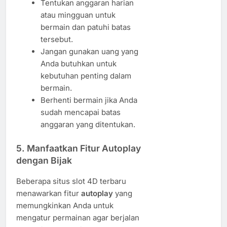
Tentukan anggaran harian
atau mingguan untuk
bermain dan patuhi batas
tersebut.
Jangan gunakan uang yang
Anda butuhkan untuk
kebutuhan penting dalam
bermain.
Berhenti bermain jika Anda
sudah mencapai batas
anggaran yang ditentukan.
5.
Manfaatkan Fitur Autoplay
dengan Bijak
Beberapa situs slot 4D terbaru
menawarkan fitur
autoplay
yang
memungkinkan Anda untuk
mengatur permainan agar berjalan