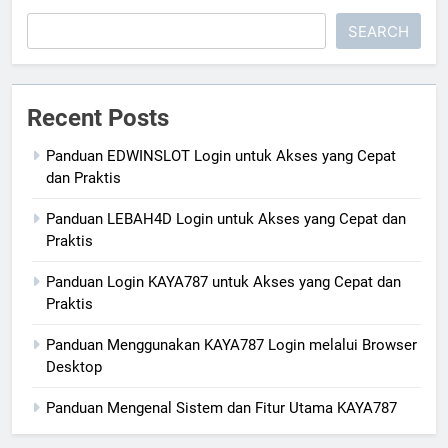
SEARCH
Recent Posts
Panduan EDWINSLOT Login untuk Akses yang Cepat
dan Praktis
Panduan LEBAH4D Login untuk Akses yang Cepat dan
Praktis
Panduan Login KAYA787 untuk Akses yang Cepat dan
Praktis
Panduan Menggunakan KAYA787 Login melalui Browser
Desktop
Panduan Mengenal Sistem dan Fitur Utama KAYA787