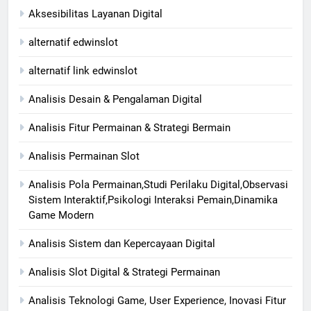
Aksesibilitas Layanan Digital
alternatif edwinslot
alternatif link edwinslot
Analisis Desain & Pengalaman Digital
Analisis Fitur Permainan & Strategi Bermain
Analisis Permainan Slot
Analisis Pola Permainan,Studi Perilaku Digital,Observasi
Sistem Interaktif,Psikologi Interaksi Pemain,Dinamika
Game Modern
Analisis Sistem dan Kepercayaan Digital
Analisis Slot Digital & Strategi Permainan
Analisis Teknologi Game, User Experience, Inovasi Fitur