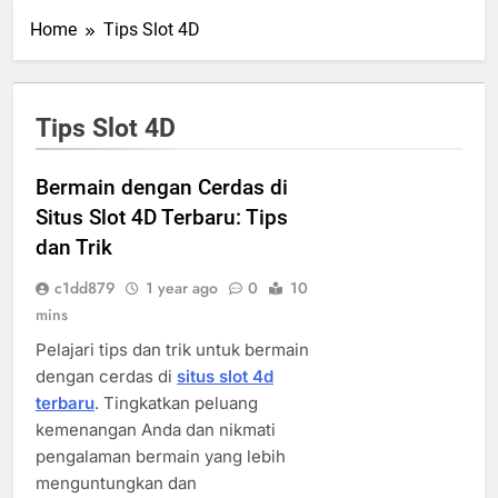
Home
Tips Slot 4D
Tips Slot 4D
Bermain dengan Cerdas di
Situs Slot 4D Terbaru: Tips
dan Trik
c1dd879
1 year ago
0
10
mins
Pelajari tips dan trik untuk bermain
dengan cerdas di
situs slot 4d
terbaru
. Tingkatkan peluang
kemenangan Anda dan nikmati
pengalaman bermain yang lebih
menguntungkan dan