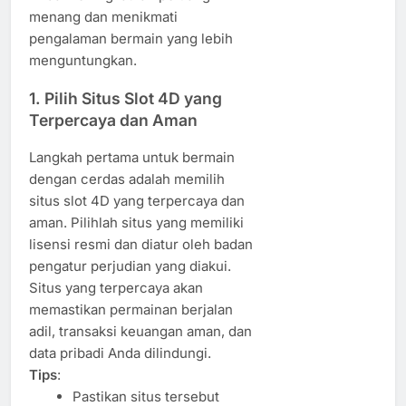
menang dan menikmati
pengalaman bermain yang lebih
menguntungkan.
1.
Pilih Situs Slot 4D yang
Terpercaya dan Aman
Langkah pertama untuk bermain
dengan cerdas adalah memilih
situs slot 4D yang terpercaya dan
aman. Pilihlah situs yang memiliki
lisensi resmi dan diatur oleh badan
pengatur perjudian yang diakui.
Situs yang terpercaya akan
memastikan permainan berjalan
adil, transaksi keuangan aman, dan
data pribadi Anda dilindungi.
Tips
:
Pastikan situs tersebut