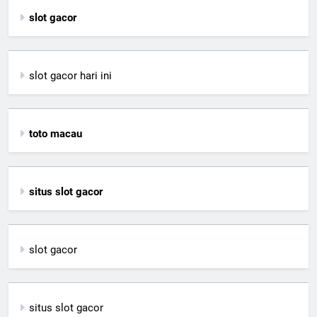
slot gacor
slot gacor hari ini
toto macau
situs slot gacor
slot gacor
situs slot gacor