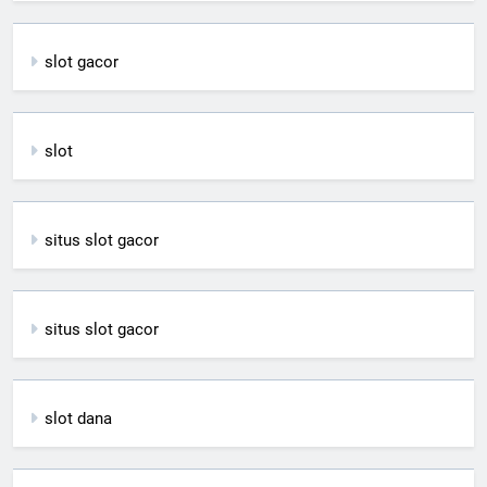
slot gacor
slot
situs slot gacor
situs slot gacor
slot dana