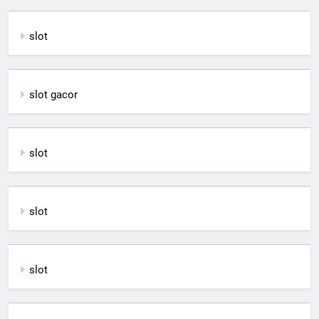
slot
slot gacor
slot
slot
slot