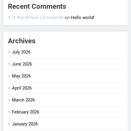
Recent Comments
A WordPress Commenter
on
Hello world!
Archives
July 2026
June 2026
May 2026
April 2026
March 2026
February 2026
January 2026