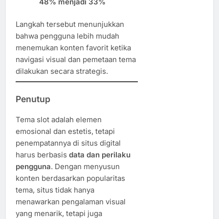
48% menjadi 33%
Langkah tersebut menunjukkan
bahwa pengguna lebih mudah
menemukan konten favorit ketika
navigasi visual dan pemetaan tema
dilakukan secara strategis.
Penutup
Tema slot adalah elemen
emosional dan estetis, tetapi
penempatannya di situs digital
harus berbasis
data dan perilaku
pengguna
. Dengan menyusun
konten berdasarkan popularitas
tema, situs tidak hanya
menawarkan pengalaman visual
yang menarik, tetapi juga