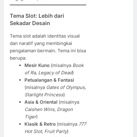
Tema Slot: Lebih dari
Sekadar Desain
Tema slot adalah identitas visual
dan naratif yang membingkai
pengalaman bermain. Tema ini bisa
berupa:
Mesir Kuno
(misalnya
Book
of Ra
,
Legacy of Dead
)
Petualangan & Fantasi
(misalnya
Gates of Olympus
,
Starlight Princess
)
Asia & Oriental
(misalnya
Caishen Wins
,
Dragon
Tiger
)
Klasik & Retro
(misalnya
777
Hot Slot
,
Fruit Party
)