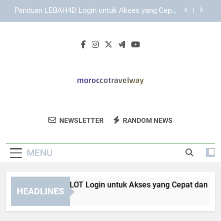
Skip
Panduan Login KAYA787 untuk Akses yang Cepat
to
dan Praktis
content
Panduan Menggunakan KAYA787 Login melalui
Browser Desktop
Panduan EDWINSLOT Login untuk Akses yang
Cepat dan Praktis
Panduan LEBAH4D Login untuk Akses yang Cepat
dan Praktis
Panduan Login KAYA787 untuk Akses yang Cepat
dan Praktis
Morocco Travel
Jelajahi Keindahan Maroko Dengan
Panduan Menggunakan KAYA787 Login melalui
NEWSLETTER
RANDOM NEWS
Way
Browser Desktop
Panduan Lengkap Dari Morocco Travel Way.
Untuk Pengalaman Wisata Yang Tak
MENU
Terlupakan.
anduan EDWINSLOT Login untuk Akses yang Cepat dan Praktis
HEADLINES
Weeks Ago