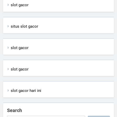
slot gacor
situs slot gacor
slot gacor
slot gacor
slot gacor hari ini
Search