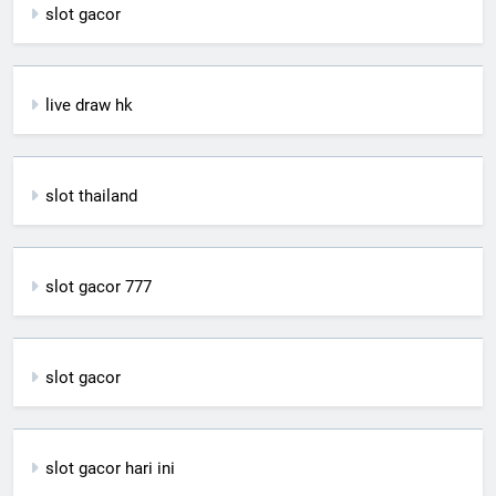
slot gacor
live draw hk
slot thailand
slot gacor 777
slot gacor
slot gacor hari ini