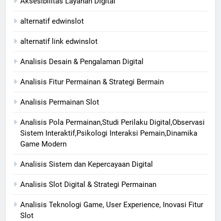
Aksesibilitas Layanan Digital
alternatif edwinslot
alternatif link edwinslot
Analisis Desain & Pengalaman Digital
Analisis Fitur Permainan & Strategi Bermain
Analisis Permainan Slot
Analisis Pola Permainan,Studi Perilaku Digital,Observasi
Sistem Interaktif,Psikologi Interaksi Pemain,Dinamika
Game Modern
Analisis Sistem dan Kepercayaan Digital
Analisis Slot Digital & Strategi Permainan
Analisis Teknologi Game, User Experience, Inovasi Fitur
Slot