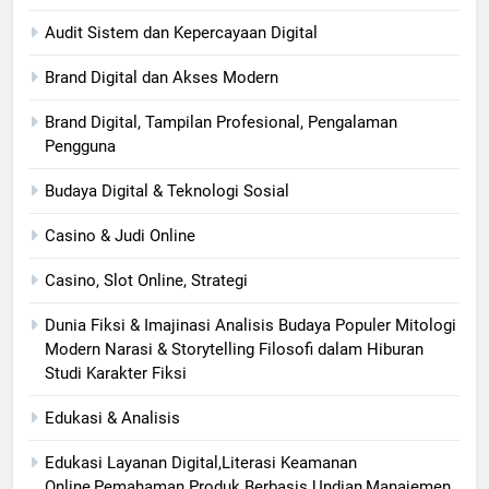
Audit Sistem dan Kepercayaan Digital
Brand Digital dan Akses Modern
Brand Digital, Tampilan Profesional, Pengalaman
Pengguna
Budaya Digital & Teknologi Sosial
Casino & Judi Online
Casino, Slot Online, Strategi
Dunia Fiksi & Imajinasi Analisis Budaya Populer Mitologi
Modern Narasi & Storytelling Filosofi dalam Hiburan
Studi Karakter Fiksi
Edukasi & Analisis
Edukasi Layanan Digital,Literasi Keamanan
Online,Pemahaman Produk Berbasis Undian,Manajemen