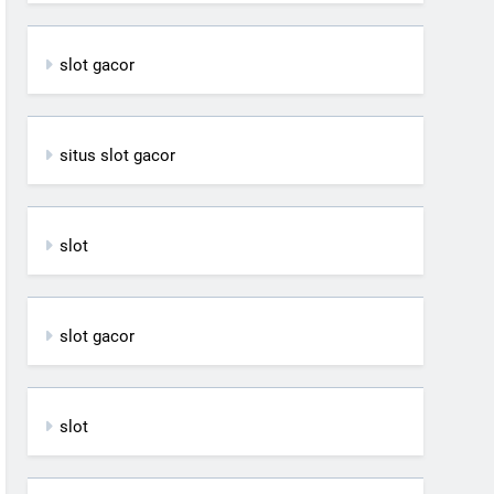
slot gacor
situs slot gacor
slot
slot gacor
slot