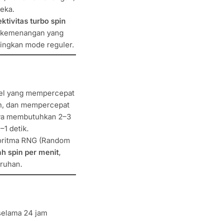
eka.
ektivitas turbo spin
ola kemenangan yang
ingkan mode reguler.
eel yang mempercepat
in, dan mempercepat
anya membutuhkan 2–3
–1 detik.
lgoritma RNG (Random
ah spin per menit
,
uruhan.
 selama 24 jam