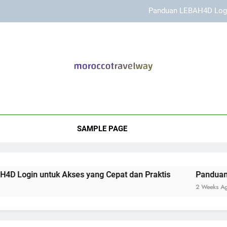
Panduan LEBAH4D Login
Panduan Login KAYA78
Panduan Menggunakan KAY
Panduan EDWINSLOT Login
occo Travel Way
Panduan LEBAH4D Login
Keindahan Maroko Dengan Panduan Lengkap Dari Morocco Trave
Panduan Login KAYA78
SAMPLE PAGE
Panduan Menggunakan KAY
 untuk Akses yang Cepat dan Praktis
Panduan Login K
2 Weeks Ago