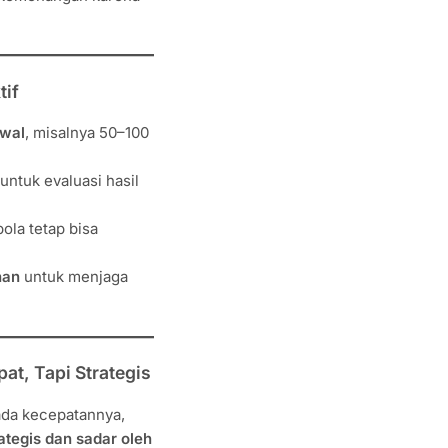
tif
awal
, misalnya 50–100
untuk evaluasi hasil
 pola tetap bisa
han
untuk menjaga
at, Tapi Strategis
 pada kecepatannya,
ategis dan sadar oleh