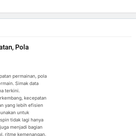
atan, Pola
cepatan permainan, pola
rmain. Simak data
a terkini.
berkembang, kecepatan
n yang lebih efisien
igunakan untuk
o spin tidak lagi hanya
juga menjadi bagian
ol, ritme kemenangan,