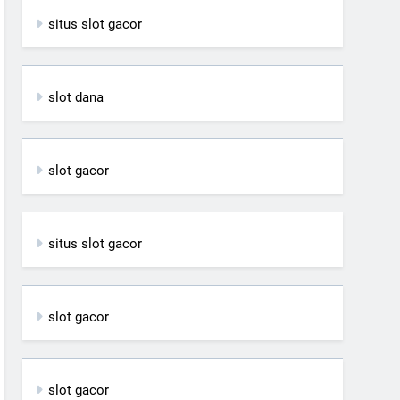
situs slot gacor
slot dana
slot gacor
situs slot gacor
slot gacor
slot gacor