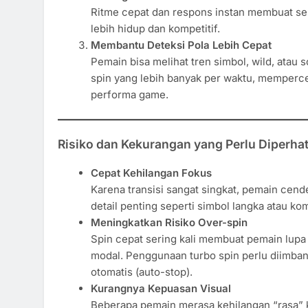
Ritme cepat dan respons instan membuat ses
lebih hidup dan kompetitif.
Membantu Deteksi Pola Lebih Cepat
Pemain bisa melihat tren simbol, wild, atau 
spin yang lebih banyak per waktu, memperce
performa game.
Risiko dan Kekurangan yang Perlu Diperha
Cepat Kehilangan Fokus
Karena transisi sangat singkat, pemain cen
detail penting seperti simbol langka atau ko
Meningkatkan Risiko Over-spin
Spin cepat sering kali membuat pemain lupa
modal. Penggunaan turbo spin perlu diimban
otomatis (auto-stop).
Kurangnya Kepuasan Visual
Beberapa pemain merasa kehilangan “rasa”