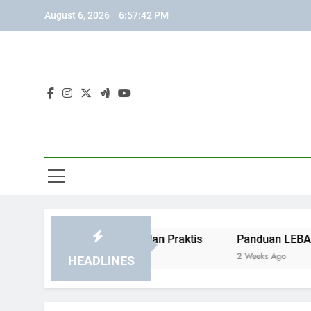
Skip
August 6, 2026
6:57:43 PM
to
content
Mor
Jelajahi 
 Akses yang Cepat dan Praktis
Panduan LEBAH4D Login
2 Weeks Ago
HEADLINES