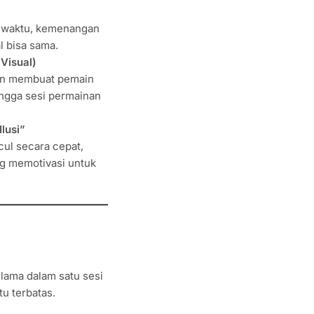
u waktu, kemenangan
al bisa sama.
Visual)
pin membuat pemain
ngga sesi permainan
lusi”
ul secara cepat,
ng memotivasi untuk
-lama dalam satu sesi
u terbatas.