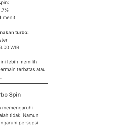
spin:
1,7%
4 menit
nakan turbo:
ster
3.00 WIB
ini lebih memilih
bermain terbatas atau
.
bo Spin
in memengaruhi
alah tidak. Namun
engaruhi persepsi