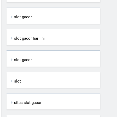
slot gacor
slot gacor hari ini
slot gacor
slot
situs slot gacor