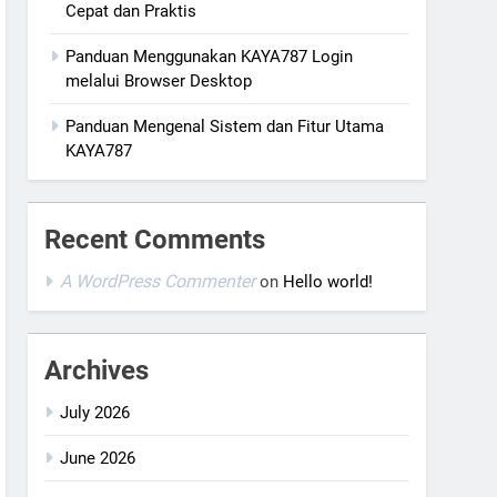
Cepat dan Praktis
Panduan Menggunakan KAYA787 Login
melalui Browser Desktop
Panduan Mengenal Sistem dan Fitur Utama
KAYA787
Recent Comments
A WordPress Commenter
on
Hello world!
Archives
July 2026
June 2026