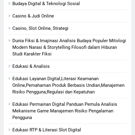
Budaya Digital & Teknologi Sosial
Casino & Judi Online
Casino, Slot Online, Strategi
Dunia Fiksi & Imajinasi Analisis Budaya Populer Mitologi
Modern Narasi & Storytelling Filosofi dalam Hiburan
Studi Karakter Fiksi
Edukasi & Analisis
Edukasi Layanan Digital,Literasi Keamanan
Online,Pemahaman Produk Berbasis Undian,Manajemen
Risiko Pengguna,Regulasi dan Kepatuhan
Edukasi Permainan Digital Panduan Pemula Analisis
Mekanisme Game Manajemen Risiko Pengalaman
Pengguna
Edukasi RTP & Literasi Slot Digital