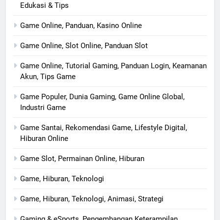
Edukasi & Tips
Game Online, Panduan, Kasino Online
Game Online, Slot Online, Panduan Slot
Game Online, Tutorial Gaming, Panduan Login, Keamanan
Akun, Tips Game
Game Populer, Dunia Gaming, Game Online Global,
Industri Game
Game Santai, Rekomendasi Game, Lifestyle Digital,
Hiburan Online
Game Slot, Permainan Online, Hiburan
Game, Hiburan, Teknologi
Game, Hiburan, Teknologi, Animasi, Strategi
Gaming & eSports, Pengembangan Keterampilan,