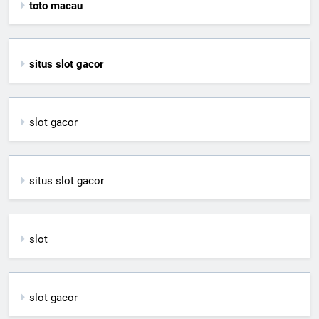
toto macau
situs slot gacor
slot gacor
situs slot gacor
slot
slot gacor