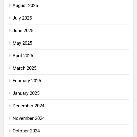
August 2025
July 2025
June 2025
May 2025
April 2025
March 2025
February 2025
January 2025
December 2024
November 2024
October 2024