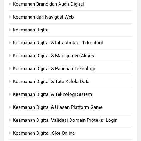
Keamanan Brand dan Audit Digital
Keamanan dan Navigasi Web
Keamanan Digital
Keamanan Digital & Infrastruktur Teknologi
Keamanan Digital & Manajemen Akses
Keamanan Digital & Panduan Teknologi
Keamanan Digital & Tata Kelola Data
Keamanan Digital & Teknologi Sistem
Keamanan Digital & Ulasan Platform Game
Keamanan Digital Validasi Domain Proteksi Login
Keamanan Digital, Slot Online