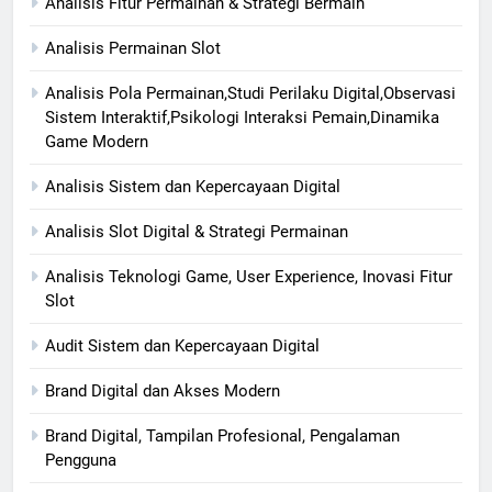
Analisis Fitur Permainan & Strategi Bermain
Analisis Permainan Slot
Analisis Pola Permainan,Studi Perilaku Digital,Observasi
Sistem Interaktif,Psikologi Interaksi Pemain,Dinamika
Game Modern
Analisis Sistem dan Kepercayaan Digital
Analisis Slot Digital & Strategi Permainan
Analisis Teknologi Game, User Experience, Inovasi Fitur
Slot
Audit Sistem dan Kepercayaan Digital
Brand Digital dan Akses Modern
Brand Digital, Tampilan Profesional, Pengalaman
Pengguna