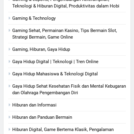
Teknologi & Hiburan Digital, Produktivitas dalam Hobi
Gaming & Technology
Gaming Sehat, Permainan Kasino, Tips Bermain Slot,
Strategi Bermain, Game Online
Gaming, Hiburan, Gaya Hidup
Gaya Hidup Digital | Teknologi | Tren Online
Gaya Hidup Mahasiswa & Teknologi Digital
Gaya Hidup Sehat Kesehatan Fisik dan Mental Kebugaran
dan Olahraga Pengembangan Diri
Hiburan dan Informasi
Hiburan dan Panduan Bermain
Hiburan Digital, Game Bertema Klasik, Pengalaman