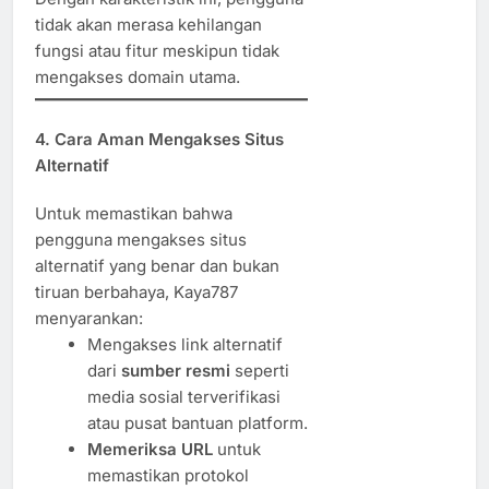
tidak akan merasa kehilangan
fungsi atau fitur meskipun tidak
mengakses domain utama.
4. Cara Aman Mengakses Situs
Alternatif
Untuk memastikan bahwa
pengguna mengakses situs
alternatif yang benar dan bukan
tiruan berbahaya, Kaya787
menyarankan:
Mengakses link alternatif
dari
sumber resmi
seperti
media sosial terverifikasi
atau pusat bantuan platform.
Memeriksa URL
untuk
memastikan protokol