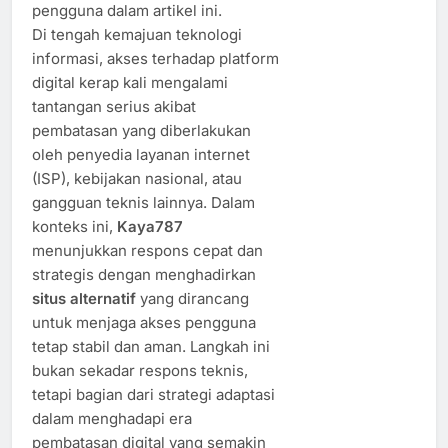
pengguna dalam artikel ini.
Di tengah kemajuan teknologi
informasi, akses terhadap platform
digital kerap kali mengalami
tantangan serius akibat
pembatasan yang diberlakukan
oleh penyedia layanan internet
(ISP), kebijakan nasional, atau
gangguan teknis lainnya. Dalam
konteks ini,
Kaya787
menunjukkan respons cepat dan
strategis dengan menghadirkan
situs alternatif
yang dirancang
untuk menjaga akses pengguna
tetap stabil dan aman. Langkah ini
bukan sekadar respons teknis,
tetapi bagian dari strategi adaptasi
dalam menghadapi era
pembatasan digital yang semakin