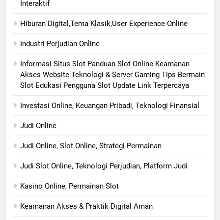
Interaktif
Hiburan Digital,Tema Klasik,User Experience Online
Industri Perjudian Online
Informasi Situs Slot Panduan Slot Online Keamanan
Akses Website Teknologi & Server Gaming Tips Bermain
Slot Edukasi Pengguna Slot Update Link Terpercaya
Investasi Online, Keuangan Pribadi, Teknologi Finansial
Judi Online
Judi Online, Slot Online, Strategi Permainan
Judi Slot Online, Teknologi Perjudian, Platform Judi
Kasino Online, Permainan Slot
Keamanan Akses & Praktik Digital Aman