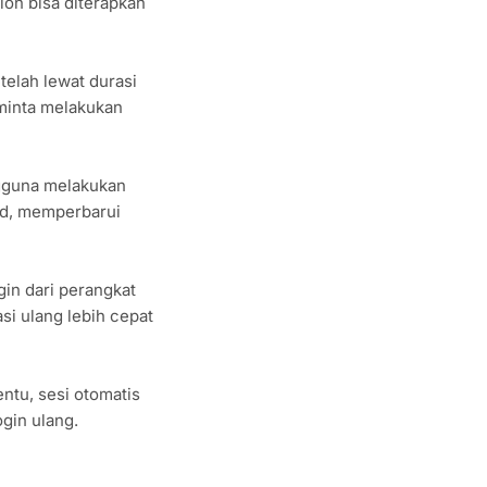
ion bisa diterapkan
telah lewat durasi
iminta melakukan
gguna melakukan
ord, memperbarui
gin dari perangkat
si ulang lebih cepat
entu, sesi otomatis
ogin ulang.