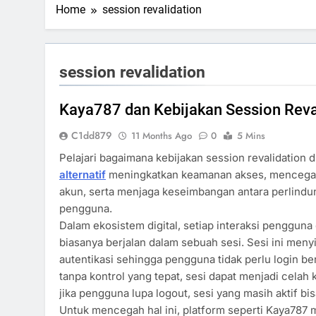
Home
session revalidation
session revalidation
Kaya787 dan Kebijakan Session Reva
C1dd879
11 Months Ago
0
5 Mins
Pelajari bagaimana kebijakan session revalidation d
alternatif
meningkatkan keamanan akses, mencega
akun, serta menjaga keseimbangan antara perlind
pengguna.
Dalam ekosistem digital, setiap interaksi pengguna
biasanya berjalan dalam sebuah sesi. Sesi ini men
autentikasi sehingga pengguna tidak perlu login be
tanpa kontrol yang tepat, sesi dapat menjadi celah
jika pengguna lupa logout, sesi yang masih aktif bi
Untuk mencegah hal ini, platform seperti Kaya78