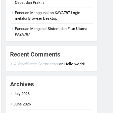
Cepat dan Praktis
Panduan Menggunakan KAYA787 Login
melalui Browser Desktop
Panduan Mengenal Sistem dan Fitur Utama
KAYA787
Recent Comments
A WordPress Commenter
on
Hello world!
Archives
July 2026
June 2026