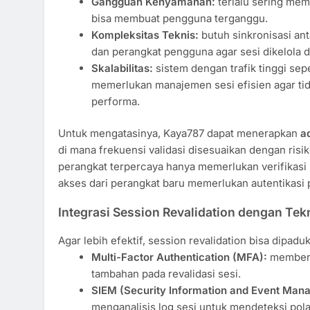
Gangguan Kenyamanan:
terlalu sering memi
bisa membuat pengguna terganggu.
Kompleksitas Teknis:
butuh sinkronisasi anta
dan perangkat pengguna agar sesi dikelola 
Skalabilitas:
sistem dengan trafik tinggi sep
memerlukan manajemen sesi efisien agar t
performa.
Untuk mengatasinya, Kaya787 dapat menerapkan
a
di mana frekuensi validasi disesuaikan dengan risiko
perangkat terpercaya hanya memerlukan verifikasi
akses dari perangkat baru memerlukan autentikasi
Integrasi Session Revalidation dengan Tek
Agar lebih efektif, session revalidation bisa dipad
Multi-Factor Authentication (MFA):
memberik
tambahan pada revalidasi sesi.
SIEM (Security Information and Event Man
menganalisis log sesi untuk mendeteksi pola