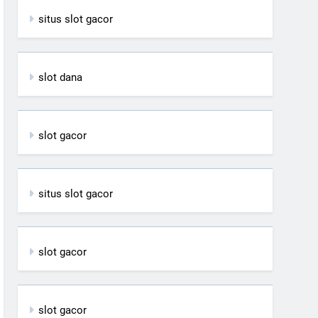
situs slot gacor
slot dana
slot gacor
situs slot gacor
slot gacor
slot gacor