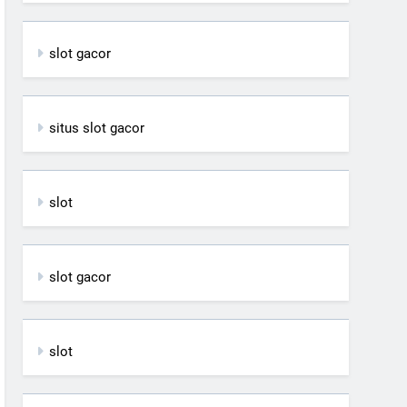
slot gacor
situs slot gacor
slot
slot gacor
slot