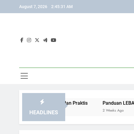
Skip
August 7, 2026
2:45:32 AM
to
content
Mor
Jelajahi 
kses yang Cepat dan Praktis
Panduan LEBAH4D Login un
2 Weeks Ago
HEADLINES