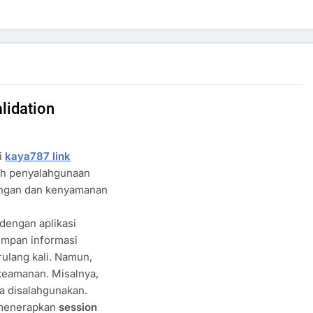
lidation
i
kaya787 link
h penyalahgunaan
ungan dan kenyamanan
 dengan aplikasi
yimpan informasi
rulang kali. Namun,
 keamanan. Misalnya,
sa disalahgunakan.
7 menerapkan
session