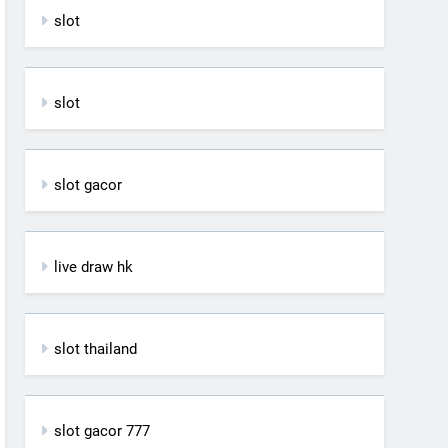
slot
slot
slot gacor
live draw hk
slot thailand
slot gacor 777