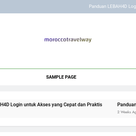
Panduan LEBAH4D Login
Panduan Login KAYA78
Panduan Menggunakan KAY
Panduan EDWINSLOT Login
occo Travel Way
Panduan LEBAH4D Login
Keindahan Maroko Dengan Panduan Lengkap Dari Morocco Trave
Panduan Login KAYA78
SAMPLE PAGE
Panduan Menggunakan KAY
tuk Akses yang Cepat dan Praktis
Panduan Login KAYA
2 Weeks Ago