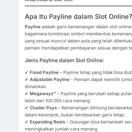
Apa Itu Payline dalam Slot Online
Payline
adalah garis kemenangan dalam slot onlin
bagaimana kombinasi simbol membentuk kemenangan
yang sesuai muncul dalam pola yang telah ditentuk
pemain mendapatkan pembayaran sesuai dengan t
Jenis Payline dalam Slot Online:
✔
Fixed Payline
– Payline tetap yang tidak bisa di
✔
Adjustable Payline
– Pemain dapat memilih jumla
dimainkan.
✔
Megaways™
– Payline yang berubah setiap puta
lebih dari 100.000 cara menang.
✔
Cluster Pays
– Kemenangan dihitung berdasarka
dalam kelompok, bukan berdasarkan garis tetap.
✔
Expanding Reels
– Gulungan bisa bertambah sec
meningkatkan jumlah cara menang.