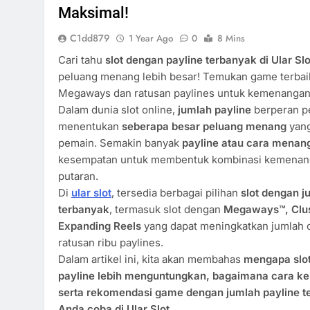
Maksimal!
C1dd879
1 Year Ago
0
8 Mins
Cari tahu
slot dengan payline terbanyak di Ular Slo
peluang menang lebih besar! Temukan game terbaik
Megaways dan ratusan paylines untuk kemenangan
Dalam dunia slot online,
jumlah payline
berperan p
menentukan
seberapa besar peluang menang
yang
pemain. Semakin banyak
payline atau cara menan
kesempatan untuk membentuk kombinasi kemenang
putaran.
Di
ular slot
, tersedia berbagai pilihan
slot dengan j
terbanyak
, termasuk slot dengan
Megaways™, Clust
Expanding Reels
yang dapat meningkatkan jumlah 
ratusan ribu paylines.
Dalam artikel ini, kita akan membahas
mengapa slo
payline lebih menguntungkan, bagaimana cara ker
serta rekomendasi game dengan jumlah payline t
Anda coba di Ular Slot
.