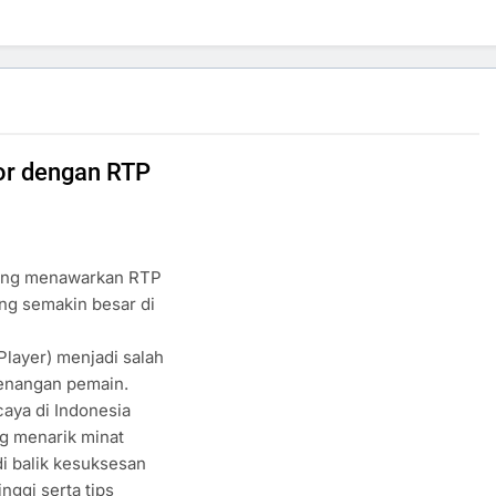
cor dengan RTP
yang menawarkan RTP
ang semakin besar di
Player) menjadi salah
enangan pemain.
caya di Indonesia
g menarik minat
di balik kesuksesan
nggi serta tips