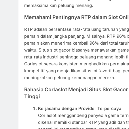
memaksimalkan peluang menang.
Memahami Pentingnya RTP dalam Slot Onl
RTP adalah persentase rata-rata uang taruhan yan
pemain dalam jangka panjang. Misalnya, RTP 96% be
pemain akan menerima kembali 96% dari total taru
waktu. Situs slot gacor biasanya menawarkan game
rata-rata industri sehingga peluang menang lebih ti
Corlaslot secara konsisten menghadirkan permain
kompetitif yang menjadikan situs ini favorit bagi p
meningkatkan peluang kemenangan mereka.
Rahasia Corlaslot Menjadi Situs Slot Gaco
Tinggi
Kerjasama dengan Provider Terpercaya
Corlaslot menggandeng penyedia game ter
dikenal memiliki standar RTP yang adil dan 