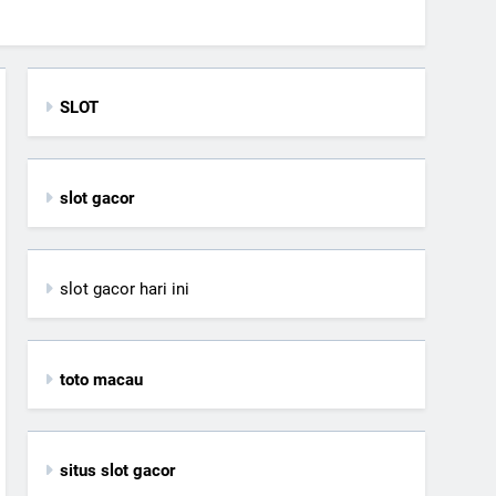
SLOT
slot gacor
slot gacor hari ini
toto macau
situs slot gacor