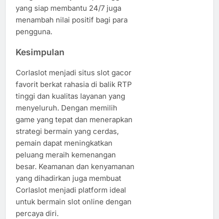
yang siap membantu 24/7 juga
menambah nilai positif bagi para
pengguna.
Kesimpulan
Corlaslot menjadi situs slot gacor
favorit berkat rahasia di balik RTP
tinggi dan kualitas layanan yang
menyeluruh. Dengan memilih
game yang tepat dan menerapkan
strategi bermain yang cerdas,
pemain dapat meningkatkan
peluang meraih kemenangan
besar. Keamanan dan kenyamanan
yang dihadirkan juga membuat
Corlaslot menjadi platform ideal
untuk bermain slot online dengan
percaya diri.