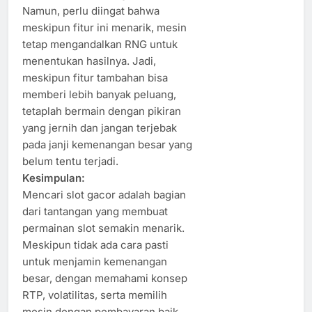
Namun, perlu diingat bahwa
meskipun fitur ini menarik, mesin
tetap mengandalkan RNG untuk
menentukan hasilnya. Jadi,
meskipun fitur tambahan bisa
memberi lebih banyak peluang,
tetaplah bermain dengan pikiran
yang jernih dan jangan terjebak
pada janji kemenangan besar yang
belum tentu terjadi.
Kesimpulan:
Mencari slot gacor adalah bagian
dari tantangan yang membuat
permainan slot semakin menarik.
Meskipun tidak ada cara pasti
untuk menjamin kemenangan
besar, dengan memahami konsep
RTP, volatilitas, serta memilih
mesin dengan pembayaran baik