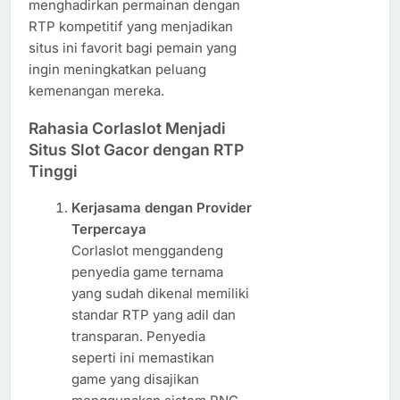
menghadirkan permainan dengan
RTP kompetitif yang menjadikan
situs ini favorit bagi pemain yang
ingin meningkatkan peluang
kemenangan mereka.
Rahasia Corlaslot Menjadi
Situs Slot Gacor dengan RTP
Tinggi
Kerjasama dengan Provider
Terpercaya
Corlaslot menggandeng
penyedia game ternama
yang sudah dikenal memiliki
standar RTP yang adil dan
transparan. Penyedia
seperti ini memastikan
game yang disajikan