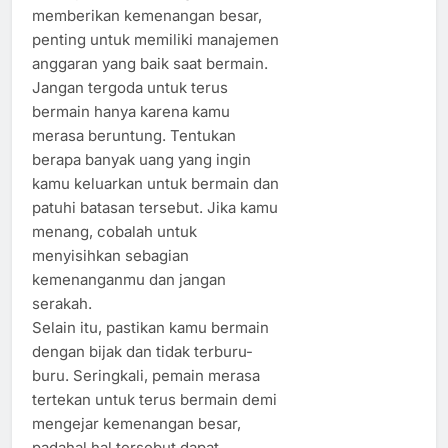
memberikan kemenangan besar,
penting untuk memiliki manajemen
anggaran yang baik saat bermain.
Jangan tergoda untuk terus
bermain hanya karena kamu
merasa beruntung. Tentukan
berapa banyak uang yang ingin
kamu keluarkan untuk bermain dan
patuhi batasan tersebut. Jika kamu
menang, cobalah untuk
menyisihkan sebagian
kemenanganmu dan jangan
serakah.
Selain itu, pastikan kamu bermain
dengan bijak dan tidak terburu-
buru. Seringkali, pemain merasa
tertekan untuk terus bermain demi
mengejar kemenangan besar,
padahal hal tersebut dapat