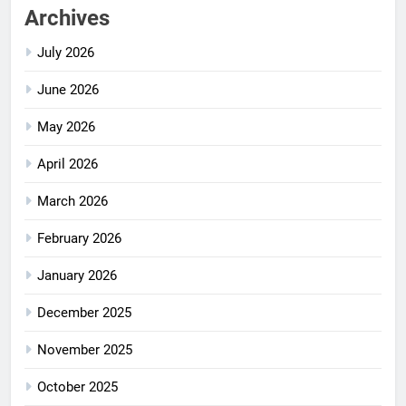
Archives
July 2026
June 2026
May 2026
April 2026
March 2026
February 2026
January 2026
December 2025
November 2025
October 2025