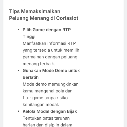
Tips Memaksimalkan
Peluang Menang di Corlaslot
Pilih Game dengan RTP
Tinggi
Manfaatkan informasi RTP
yang tersedia untuk memilih
permainan dengan peluang
menang terbaik.
Gunakan Mode Demo untuk
Berlatih
Mode demo memungkinkan
kamu mengenal pola dan
fitur game tanpa risiko
kehilangan modal.
Kelola Modal dengan Bijak
Tentukan batas taruhan
harian dan disiplin dalam