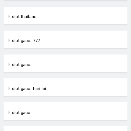
slot thailand
slot gacor 777
slot gacor
slot gacor hari ini
slot gacor