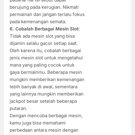
berujung pada kerugian. Nikmati
permainan dan jangan terlalu fokus
pada kemenangan semata.
6. Cobalah Berbagai Mesin Slot:
Tidak ada mesin slot yang bisa
dijamin selalu gacor setiap saat.
Oleh karena itu, cobalah berbagai
jenis mesin slot untuk mengetahui
mana yang paling cocok untuk
gaya bermainmu. Beberapa mesin
mungkin memberikan kemenangan
lebih banyak di awal, sementara
yang lainnya mungkin memberikan
jackpot besar setelah beberapa
putaran.
Dengan mencoba berbagai mesin,
kamu juga bisa memahami
perbedaan antara mesin dengan