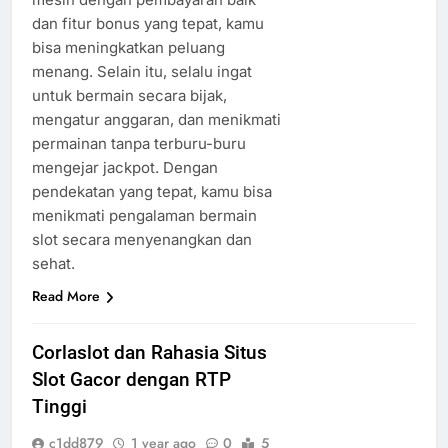
dan fitur bonus yang tepat, kamu
bisa meningkatkan peluang
menang. Selain itu, selalu ingat
untuk bermain secara bijak,
mengatur anggaran, dan menikmati
permainan tanpa terburu-buru
mengejar jackpot. Dengan
pendekatan yang tepat, kamu bisa
menikmati pengalaman bermain
slot secara menyenangkan dan
sehat.
Read More
Corlaslot dan Rahasia Situs
Slot Gacor dengan RTP
Tinggi
c1dd879
1 year ago
0
5