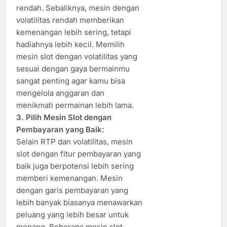
rendah. Sebaliknya, mesin dengan
volatilitas rendah memberikan
kemenangan lebih sering, tetapi
hadiahnya lebih kecil. Memilih
mesin slot dengan volatilitas yang
sesuai dengan gaya bermainmu
sangat penting agar kamu bisa
mengelola anggaran dan
menikmati permainan lebih lama.
3. Pilih Mesin Slot dengan
Pembayaran yang Baik:
Selain RTP dan volatilitas, mesin
slot dengan fitur pembayaran yang
baik juga berpotensi lebih sering
memberi kemenangan. Mesin
dengan garis pembayaran yang
lebih banyak biasanya menawarkan
peluang yang lebih besar untuk
menang. Beberapa mesin slot