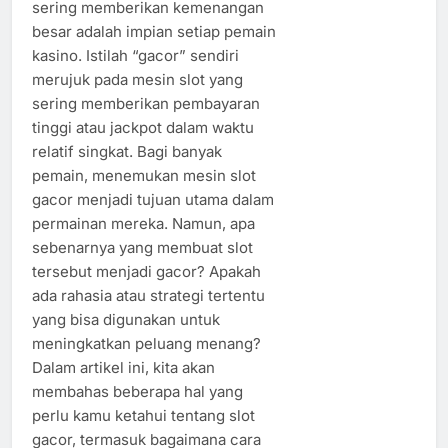
sering memberikan kemenangan
besar adalah impian setiap pemain
kasino. Istilah “gacor” sendiri
merujuk pada mesin slot yang
sering memberikan pembayaran
tinggi atau jackpot dalam waktu
relatif singkat. Bagi banyak
pemain, menemukan mesin slot
gacor menjadi tujuan utama dalam
permainan mereka. Namun, apa
sebenarnya yang membuat slot
tersebut menjadi gacor? Apakah
ada rahasia atau strategi tertentu
yang bisa digunakan untuk
meningkatkan peluang menang?
Dalam artikel ini, kita akan
membahas beberapa hal yang
perlu kamu ketahui tentang slot
gacor, termasuk bagaimana cara