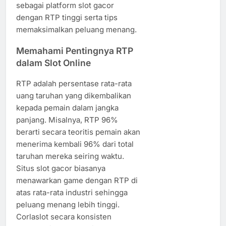
sebagai platform slot gacor
dengan RTP tinggi serta tips
memaksimalkan peluang menang.
Memahami Pentingnya RTP
dalam Slot Online
RTP adalah persentase rata-rata
uang taruhan yang dikembalikan
kepada pemain dalam jangka
panjang. Misalnya, RTP 96%
berarti secara teoritis pemain akan
menerima kembali 96% dari total
taruhan mereka seiring waktu.
Situs slot gacor biasanya
menawarkan game dengan RTP di
atas rata-rata industri sehingga
peluang menang lebih tinggi.
Corlaslot secara konsisten