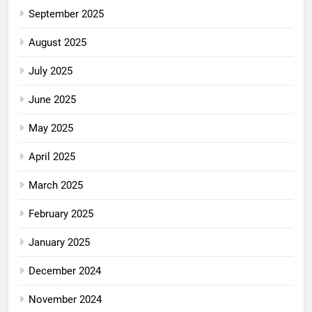
September 2025
August 2025
July 2025
June 2025
May 2025
April 2025
March 2025
February 2025
January 2025
December 2024
November 2024