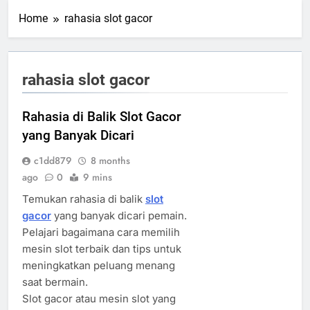
Home
rahasia slot gacor
rahasia slot gacor
Rahasia di Balik Slot Gacor
yang Banyak Dicari
c1dd879
8 months
ago
0
9 mins
Temukan rahasia di balik
slot
gacor
yang banyak dicari pemain.
Pelajari bagaimana cara memilih
mesin slot terbaik dan tips untuk
meningkatkan peluang menang
saat bermain.
Slot gacor atau mesin slot yang