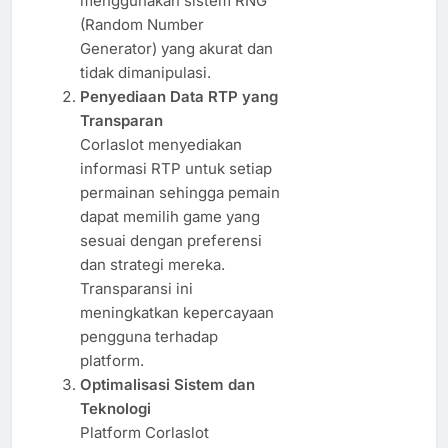
menggunakan sistem RNG
(Random Number
Generator) yang akurat dan
tidak dimanipulasi.
Penyediaan Data RTP yang
Transparan
Corlaslot menyediakan
informasi RTP untuk setiap
permainan sehingga pemain
dapat memilih game yang
sesuai dengan preferensi
dan strategi mereka.
Transparansi ini
meningkatkan kepercayaan
pengguna terhadap
platform.
Optimalisasi Sistem dan
Teknologi
Platform Corlaslot