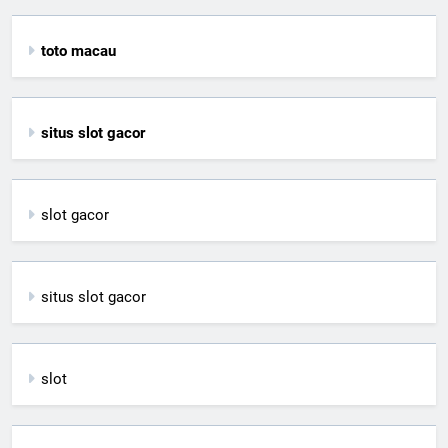
toto macau
situs slot gacor
slot gacor
situs slot gacor
slot