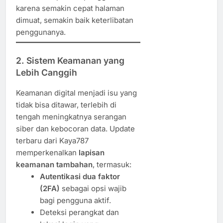
karena semakin cepat halaman
dimuat, semakin baik keterlibatan
penggunanya.
2.
Sistem Keamanan yang
Lebih Canggih
Keamanan digital menjadi isu yang
tidak bisa ditawar, terlebih di
tengah meningkatnya serangan
siber dan kebocoran data. Update
terbaru dari Kaya787
memperkenalkan
lapisan
keamanan tambahan
, termasuk:
Autentikasi dua faktor
(2FA)
sebagai opsi wajib
bagi pengguna aktif.
Deteksi perangkat dan