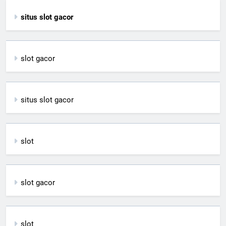
situs slot gacor
slot gacor
situs slot gacor
slot
slot gacor
slot