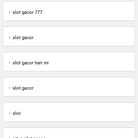
slot gacor 777
slot gacor
slot gacor hari ini
slot gacor
slot