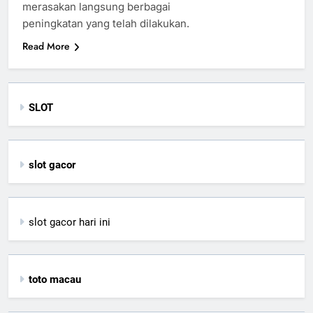
merasakan langsung berbagai
peningkatan yang telah dilakukan.
Read More
SLOT
slot gacor
slot gacor hari ini
toto macau