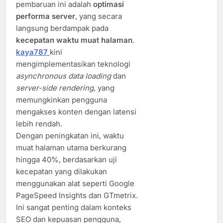
pembaruan ini adalah
optimasi
performa server
, yang secara
langsung berdampak pada
kecepatan waktu muat halaman
.
kaya787
kini
mengimplementasikan teknologi
asynchronous data loading
dan
server-side rendering
, yang
memungkinkan pengguna
mengakses konten dengan latensi
lebih rendah.
Dengan peningkatan ini, waktu
muat halaman utama berkurang
hingga 40%, berdasarkan uji
kecepatan yang dilakukan
menggunakan alat seperti Google
PageSpeed Insights dan GTmetrix.
Ini sangat penting dalam konteks
SEO dan kepuasan pengguna,