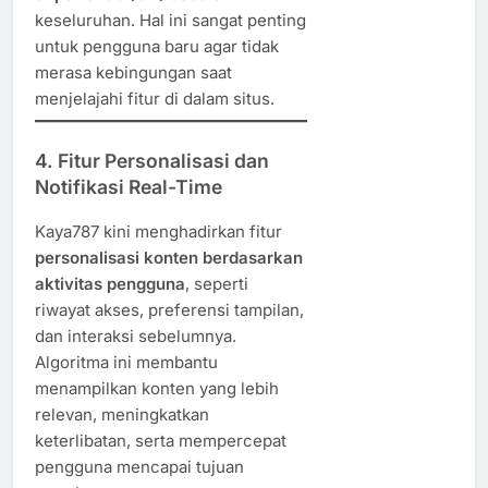
keseluruhan. Hal ini sangat penting
untuk pengguna baru agar tidak
merasa kebingungan saat
menjelajahi fitur di dalam situs.
4.
Fitur Personalisasi dan
Notifikasi Real-Time
Kaya787 kini menghadirkan fitur
personalisasi konten berdasarkan
aktivitas pengguna
, seperti
riwayat akses, preferensi tampilan,
dan interaksi sebelumnya.
Algoritma ini membantu
menampilkan konten yang lebih
relevan, meningkatkan
keterlibatan, serta mempercepat
pengguna mencapai tujuan