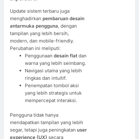
Update sistem terbaru juga
menghadirkan
pembaruan desain
antarmuka pengguna
, dengan
tampilan yang lebih bersih,
modern, dan mobile-friendly.
Perubahan ini meliputi:
Penggunaan
desain flat
dan
warna yang lebih seimbang.
Navigasi utama yang lebih
ringkas dan intuitif.
Penempatan tombol aksi
yang lebih strategis untuk
mempercepat interaksi.
Pengguna tidak hanya
mendapatkan tampilan yang lebih
segar, tetapi juga peningkatan
user
experience (UX)
secara