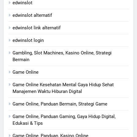
edwinslot
edwinslot alternatif
edwinslot link alternatif
edwinslot login
Gambling, Slot Machines, Kasino Online, Strategi
Bermain
Game Online
Game Online Kesehatan Mental Gaya Hidup Sehat
Manajemen Waktu Hiburan Digital
Game Online, Panduan Bermain, Strategi Game
Game Online, Panduan Gaming, Gaya Hidup Digital,
Edukasi & Tips
Game Online, Panduan, Kasino Online