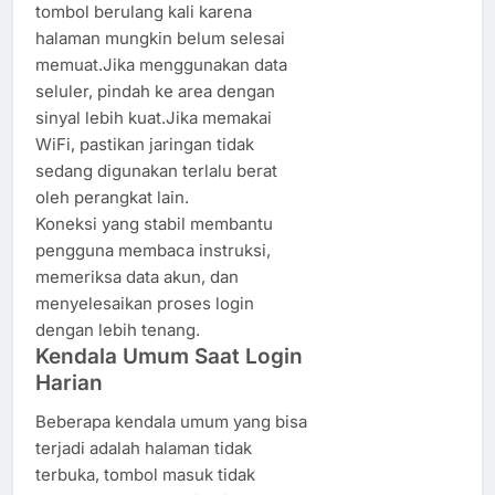
tombol berulang kali karena
halaman mungkin belum selesai
memuat.Jika menggunakan data
seluler, pindah ke area dengan
sinyal lebih kuat.Jika memakai
WiFi, pastikan jaringan tidak
sedang digunakan terlalu berat
oleh perangkat lain.
Koneksi yang stabil membantu
pengguna membaca instruksi,
memeriksa data akun, dan
menyelesaikan proses login
dengan lebih tenang.
Kendala Umum Saat Login
Harian
Beberapa kendala umum yang bisa
terjadi adalah halaman tidak
terbuka, tombol masuk tidak