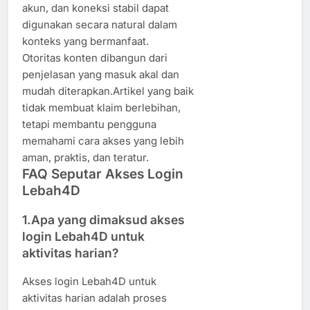
akun, dan koneksi stabil dapat
digunakan secara natural dalam
konteks yang bermanfaat.
Otoritas konten dibangun dari
penjelasan yang masuk akal dan
mudah diterapkan.Artikel yang baik
tidak membuat klaim berlebihan,
tetapi membantu pengguna
memahami cara akses yang lebih
aman, praktis, dan teratur.
FAQ Seputar Akses Login
Lebah4D
1.Apa yang dimaksud akses
login Lebah4D untuk
aktivitas harian?
Akses login Lebah4D untuk
aktivitas harian adalah proses