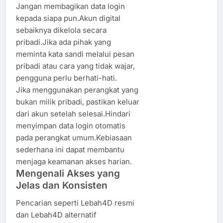
Jangan membagikan data login
kepada siapa pun.Akun digital
sebaiknya dikelola secara
pribadi.Jika ada pihak yang
meminta kata sandi melalui pesan
pribadi atau cara yang tidak wajar,
pengguna perlu berhati-hati.
Jika menggunakan perangkat yang
bukan milik pribadi, pastikan keluar
dari akun setelah selesai.Hindari
menyimpan data login otomatis
pada perangkat umum.Kebiasaan
sederhana ini dapat membantu
menjaga keamanan akses harian.
Mengenali Akses yang
Jelas dan Konsisten
Pencarian seperti Lebah4D resmi
dan Lebah4D alternatif