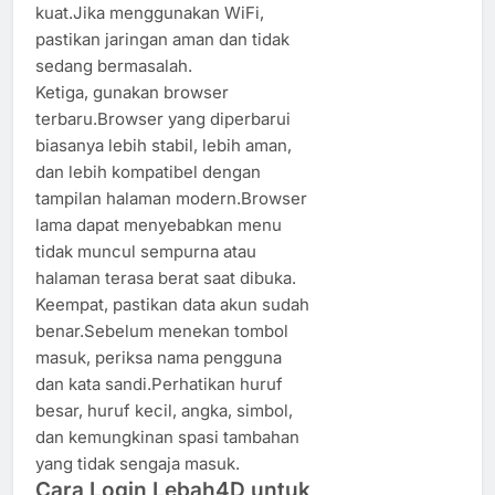
kuat.Jika menggunakan WiFi,
pastikan jaringan aman dan tidak
sedang bermasalah.
Ketiga, gunakan browser
terbaru.Browser yang diperbarui
biasanya lebih stabil, lebih aman,
dan lebih kompatibel dengan
tampilan halaman modern.Browser
lama dapat menyebabkan menu
tidak muncul sempurna atau
halaman terasa berat saat dibuka.
Keempat, pastikan data akun sudah
benar.Sebelum menekan tombol
masuk, periksa nama pengguna
dan kata sandi.Perhatikan huruf
besar, huruf kecil, angka, simbol,
dan kemungkinan spasi tambahan
yang tidak sengaja masuk.
Cara Login Lebah4D untuk