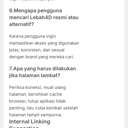
6.Mengapa pengguna
mencari Lebah4D resmi atau
alternatif?
Karena pengguna ingin
memastikan akses yang digunakan
jelas, konsisten, dan sesuai
dengan brand yang mereka cari.
7.Apa yang harus dilakukan
jika halaman lambat?
Periksa koneksi, muat ulang
halaman, bersihkan cache
browser, tutup aplikasi tidak
penting, lalu coba kembali setelah
halaman tampil sempurna.
Internal Linking