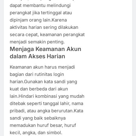
dapat membantu melindungi
perangkat jika tertinggal atau
dipinjam orang lain.Karena
aktivitas harian sering dilakukan
secara cepat, keamanan perangkat
menjadi semakin penting.
Menjaga Keamanan Akun
dalam Akses Harian
Keamanan akun harus menjadi
bagian dari rutinitas login
harian.Gunakan kata sandi yang
kuat dan berbeda dari akun
lain.Hindari kombinasi yang mudah
ditebak seperti tanggal lahir, nama
pribadi, atau angka berurutan.Kata
sandi yang baik sebaiknya
memadukan huruf besar, huruf
kecil, angka, dan simbol.