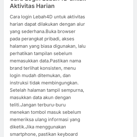
Aktivitas Harian
Cara login Lebah4D untuk aktivitas
harian dapat dilakukan dengan alur
yang sederhana.Buka browser
pada perangkat pribadi, akses
halaman yang biasa digunakan, lalu
perhatikan tampilan sebelum
memasukkan data.Pastikan nama
brand terlihat konsisten, menu
login mudah ditemukan, dan
instruksi tidak membingungkan.
Setelah halaman tampil sempurna,
masukkan data akun dengan
teliti.Jangan terburu-buru
menekan tombol masuk sebelum
memeriksa ulang informasi yang
diketik.Jika menggunakan
smartphone, pastikan keyboard