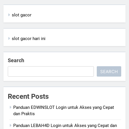
slot gacor
slot gacor hari ini
Search
SEARCH
Recent Posts
Panduan EDWINSLOT Login untuk Akses yang Cepat
dan Praktis
Panduan LEBAH4D Login untuk Akses yang Cepat dan