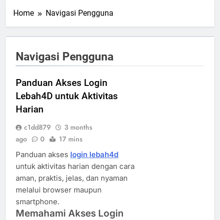
Home
Navigasi Pengguna
Navigasi Pengguna
Panduan Akses Login
Lebah4D untuk Aktivitas
Harian
c1dd879
3 months
ago
0
17 mins
Panduan akses
login lebah4d
untuk aktivitas harian dengan cara
aman, praktis, jelas, dan nyaman
melalui browser maupun
smartphone.
Memahami Akses Login