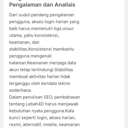
Pengalaman dan Analisis
Dari sudut pandang pengalaman
pengguna, akses login harian yang
baik harus memenuhi tiga unsur
utama, yaitu konsistensi,
keamanan, dan
stabilitas.Konsistensi membantu
pengguna mengenali
halaman.Keamanan menjaga data
akun tetap terlindungi.Stabilitas
membuat aktivitas harian tidak
terganggu oleh kendala teknis
sederhana.
Dalam penulisan SEO, pembahasan
tentang Lebah4D harus menjawab
kebutuhan nyata pengguna.Kata
kunci seperti login, akses harian,
resmi, alternatif, mobile, keamanan