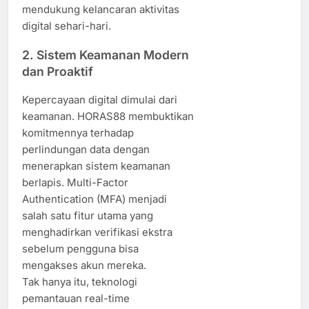
mendukung kelancaran aktivitas
digital sehari-hari.
2. Sistem Keamanan Modern
dan Proaktif
Kepercayaan digital dimulai dari
keamanan. HORAS88 membuktikan
komitmennya terhadap
perlindungan data dengan
menerapkan sistem keamanan
berlapis. Multi-Factor
Authentication (MFA) menjadi
salah satu fitur utama yang
menghadirkan verifikasi ekstra
sebelum pengguna bisa
mengakses akun mereka.
Tak hanya itu, teknologi
pemantauan real-time