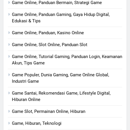
Game Online, Panduan Bermain, Strategi Game
Game Online, Panduan Gaming, Gaya Hidup Digital,
Edukasi & Tips
Game Online, Panduan, Kasino Online
Game Online, Slot Online, Panduan Slot
Game Online, Tutorial Gaming, Panduan Login, Keamanan
Akun, Tips Game
Game Populer, Dunia Gaming, Game Online Global,
Industri Game
Game Santai, Rekomendasi Game, Lifestyle Digital,
Hiburan Online
Game Slot, Permainan Online, Hiburan
Game, Hiburan, Teknologi