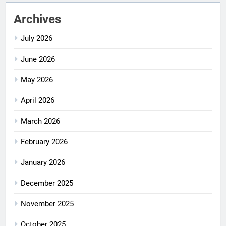
Archives
July 2026
June 2026
May 2026
April 2026
March 2026
February 2026
January 2026
December 2025
November 2025
October 2025