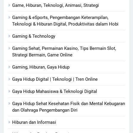
Game, Hiburan, Teknologi, Animasi, Strategi
Gaming & eSports, Pengembangan Keterampilan,
Teknologi & Hiburan Digital, Produktivitas dalam Hobi
Gaming & Technology
Gaming Sehat, Permainan Kasino, Tips Bermain Slot,
Strategi Bermain, Game Online
Gaming, Hiburan, Gaya Hidup
Gaya Hidup Digital | Teknologi | Tren Online
Gaya Hidup Mahasiswa & Teknologi Digital
Gaya Hidup Sehat Kesehatan Fisik dan Mental Kebugaran
dan Olahraga Pengembangan Diri
Hiburan dan Informasi