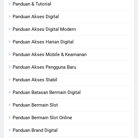
Panduan & Tutorial
Panduan Akses Digital
Panduan Akses Digital Modern
Panduan Akses Harian Digital
Panduan Akses Mobile & Keamanan
Panduan Akses Pengguna Baru
Panduan Akses Stabil
Panduan Batasan Bermain Digital
Panduan Bermain Slot
Panduan Bermain Slot Online
Panduan Brand Digital