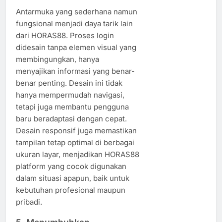
Antarmuka yang sederhana namun
fungsional menjadi daya tarik lain
dari HORAS88. Proses login
didesain tanpa elemen visual yang
membingungkan, hanya
menyajikan informasi yang benar-
benar penting. Desain ini tidak
hanya mempermudah navigasi,
tetapi juga membantu pengguna
baru beradaptasi dengan cepat.
Desain responsif juga memastikan
tampilan tetap optimal di berbagai
ukuran layar, menjadikan HORAS88
platform yang cocok digunakan
dalam situasi apapun, baik untuk
kebutuhan profesional maupun
pribadi.