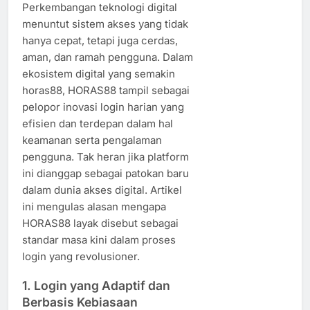
Perkembangan teknologi digital
menuntut sistem akses yang tidak
hanya cepat, tetapi juga cerdas,
aman, dan ramah pengguna. Dalam
ekosistem digital yang semakin
horas88, HORAS88 tampil sebagai
pelopor inovasi login harian yang
efisien dan terdepan dalam hal
keamanan serta pengalaman
pengguna. Tak heran jika platform
ini dianggap sebagai patokan baru
dalam dunia akses digital. Artikel
ini mengulas alasan mengapa
HORAS88 layak disebut sebagai
standar masa kini dalam proses
login yang revolusioner.
1. Login yang Adaptif dan
Berbasis Kebiasaan