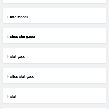
toto macau
situs slot gacor
slot gacor
situs slot gacor
slot