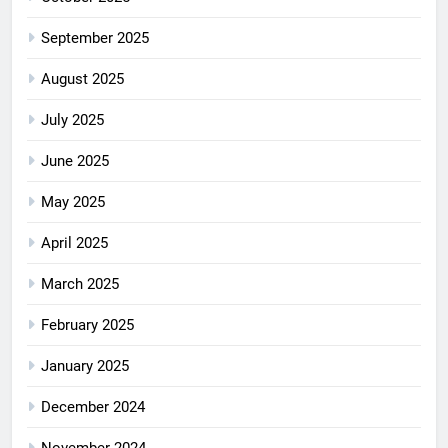
September 2025
August 2025
July 2025
June 2025
May 2025
April 2025
March 2025
February 2025
January 2025
December 2024
November 2024