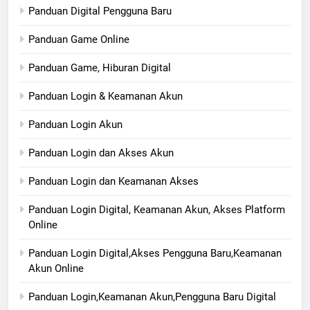
Panduan Digital Pengguna Baru
Panduan Game Online
Panduan Game, Hiburan Digital
Panduan Login & Keamanan Akun
Panduan Login Akun
Panduan Login dan Akses Akun
Panduan Login dan Keamanan Akses
Panduan Login Digital, Keamanan Akun, Akses Platform
Online
Panduan Login Digital,Akses Pengguna Baru,Keamanan
Akun Online
Panduan Login,Keamanan Akun,Pengguna Baru Digital