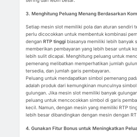
sering dan lebih besar.
3.
Menghitung Peluang Menang Berdasarkan Komb
Setiap mesin slot memiliki pola dan aturan sendiri 
perlu dicocokkan untuk membentuk kombinasi pe
dengan
RTP tinggi
biasanya memiliki lebih banyak
memberikan pembayaran yang lebih besar untuk ko
lebih sulit dicapai. Menghitung peluang untuk me
pemenang melibatkan memperhatikan jumlah gulun
tersedia, dan jumlah garis pembayaran.
Peluang untuk mendapatkan simbol pemenang pada
adalah produk dari kemungkinan munculnya simbol t
gulungan. Jika mesin slot memiliki banyak gulunga
peluang untuk mencocokkan simbol di garis pemba
kecil. Namun, dengan mesin yang memiliki RTP ting
lebih besar dibandingkan dengan mesin dengan RT
4.
Gunakan Fitur Bonus untuk Meningkatkan Pelu