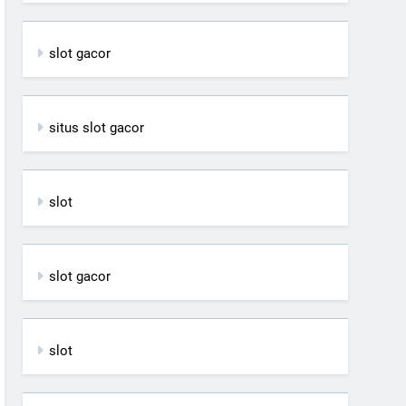
slot gacor
situs slot gacor
slot
slot gacor
slot