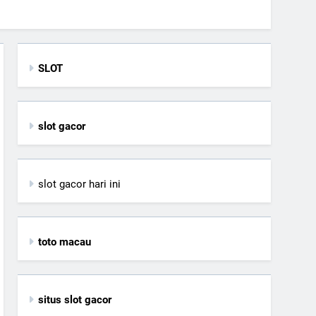
SLOT
slot gacor
slot gacor hari ini
toto macau
situs slot gacor