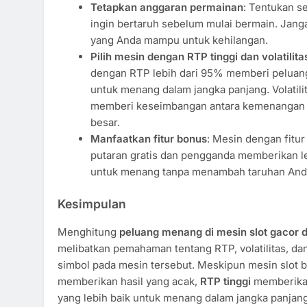
Tetapkan anggaran permainan
: Tentukan s
ingin bertaruh sebelum mulai bermain. Janga
yang Anda mampu untuk kehilangan.
Pilih mesin dengan RTP tinggi dan volatilit
dengan RTP lebih dari 95% memberi peluang
untuk menang dalam jangka panjang. Volatili
memberi keseimbangan antara kemenangan 
besar.
Manfaatkan fitur bonus
: Mesin dengan fitur
putaran gratis dan pengganda memberikan l
untuk menang tanpa menambah taruhan And
Kesimpulan
Menghitung
peluang menang di mesin slot gacor 
melibatkan pemahaman tentang RTP, volatilitas, da
simbol pada mesin tersebut. Meskipun mesin slot 
memberikan hasil yang acak,
RTP tinggi
memberika
yang lebih baik untuk menang dalam jangka panjan