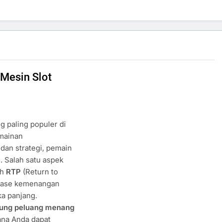
Mesin Slot
g paling populer di
rmainan
dan strategi, pemain
 Salah satu aspek
ah
RTP
(Return to
ntase kemenangan
a panjang.
ung peluang menang
na Anda dapat