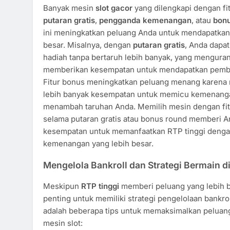
Banyak mesin
slot gacor
yang dilengkapi dengan fi
putaran gratis
,
pengganda kemenangan
, atau
bonu
ini meningkatkan peluang Anda untuk mendapatka
besar. Misalnya, dengan
putaran gratis
, Anda dap
hadiah tanpa bertaruh lebih banyak, yang mengurang
memberikan kesempatan untuk mendapatkan pembay
Fitur bonus meningkatkan peluang menang karena
lebih banyak kesempatan untuk memicu kemenanga
menambah taruhan Anda. Memilih mesin dengan fitu
selama putaran gratis atau bonus round memberi A
kesempatan untuk memanfaatkan RTP tinggi denga
kemenangan yang lebih besar.
Mengelola Bankroll dan Strategi Bermain d
Meskipun
RTP tinggi
memberi peluang yang lebih b
penting untuk memiliki strategi pengelolaan bankrol
adalah beberapa tips untuk memaksimalkan peluan
mesin slot: