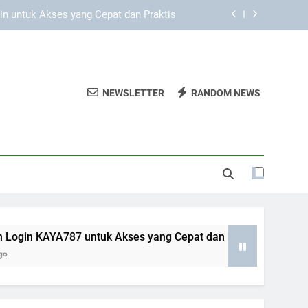
 untuk Akses yang Cepat dan Praktis
7 untuk Akses yang Cepat dan Praktis
A787 Login melalui Browser Desktop
NEWSLETTER
RANDOM NEWS
 untuk Akses yang Cepat dan Praktis
 untuk Akses yang Cepat dan Praktis
l Way. Untuk Pengalaman Wisata Yang Tak Terlupakan.
7 untuk Akses yang Cepat dan Praktis
A787 Login melalui Browser Desktop
787 untuk Akses yang Cepat dan Praktis
Panduan Meng
3 Weeks Ago