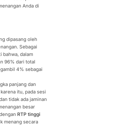
menangan Anda di
ang dipasang oleh
enangan. Sebagai
ti bahwa, dalam
n 96% dari total
ngambil 4% sebagai
ngka panjang dan
karena itu, pada sesi
 dan tidak ada jaminan
emenangan besar
t dengan
RTP tinggi
uk menang secara