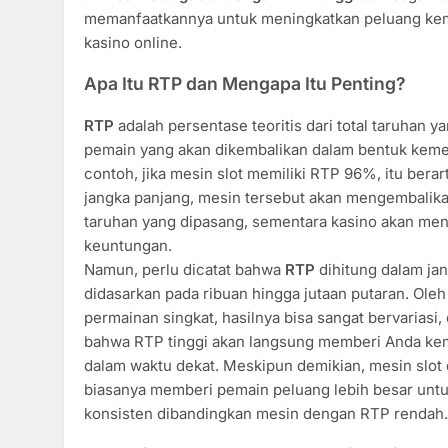
memanfaatkannya untuk meningkatkan peluang ke
kasino online.
Apa Itu RTP dan Mengapa Itu Penting?
RTP
adalah persentase teoritis dari total taruhan y
pemain yang akan dikembalikan dalam bentuk kem
contoh, jika mesin slot memiliki RTP 96%, itu berar
jangka panjang, mesin tersebut akan mengembalika
taruhan yang dipasang, sementara kasino akan me
keuntungan.
Namun, perlu dicatat bahwa
RTP
dihitung dalam ja
didasarkan pada ribuan hingga jutaan putaran. Oleh 
permainan singkat, hasilnya bisa sangat bervariasi,
bahwa RTP tinggi akan langsung memberi Anda k
dalam waktu dekat. Meskipun demikian, mesin slo
biasanya memberi pemain peluang lebih besar unt
konsisten dibandingkan mesin dengan RTP rendah.