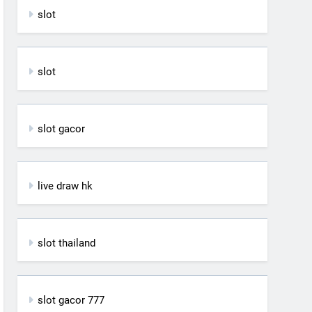
slot
slot
slot gacor
live draw hk
slot thailand
slot gacor 777