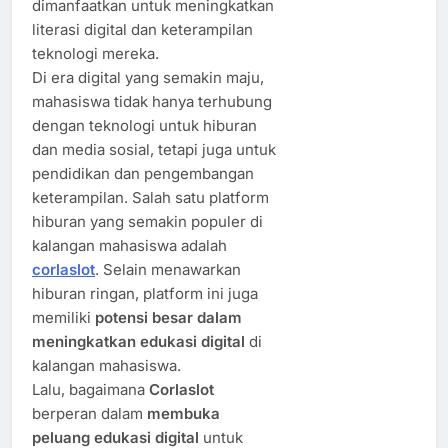
dimanfaatkan untuk meningkatkan
literasi digital dan keterampilan
teknologi mereka.
Di era digital yang semakin maju,
mahasiswa tidak hanya terhubung
dengan teknologi untuk hiburan
dan media sosial, tetapi juga untuk
pendidikan dan pengembangan
keterampilan. Salah satu platform
hiburan yang semakin populer di
kalangan mahasiswa adalah
corlaslot
. Selain menawarkan
hiburan ringan, platform ini juga
memiliki
potensi besar dalam
meningkatkan edukasi digital
di
kalangan mahasiswa.
Lalu, bagaimana
Corlaslot
berperan dalam
membuka
peluang edukasi digital
untuk