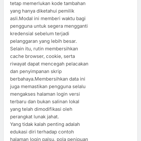
tetap memerlukan kode tambahan
yang hanya diketahui pemilik
asli.Modal ini memberi waktu bagi
pengguna untuk segera mengganti
kredensial sebelum terjadi
pelanggaran yang lebih besar.
Selain itu, rutin membersihkan
cache browser, cookie, serta
riwayat dapat mencegah pelacakan
dan penyimpanan skrip
berbahaya.Membersihkan data ini
juga memastikan pengguna selalu
mengakses halaman login versi
terbaru dan bukan salinan lokal
yang telah dimodifikasi oleh
perangkat lunak jahat.
Yang tidak kalah penting adalah
edukasi diri terhadap contoh
halaman login palsu, pola penipuan