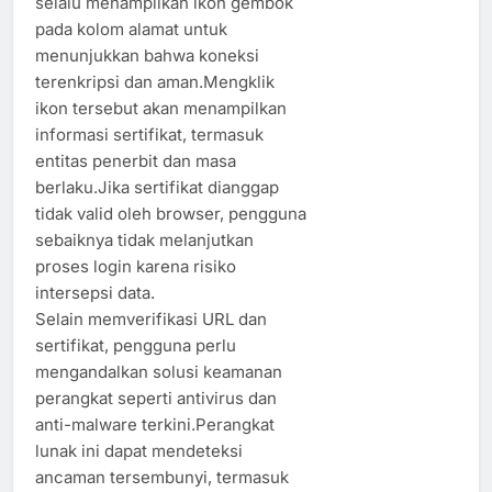
selalu menampilkan ikon gembok
pada kolom alamat untuk
menunjukkan bahwa koneksi
terenkripsi dan aman.Mengklik
ikon tersebut akan menampilkan
informasi sertifikat, termasuk
entitas penerbit dan masa
berlaku.Jika sertifikat dianggap
tidak valid oleh browser, pengguna
sebaiknya tidak melanjutkan
proses login karena risiko
intersepsi data.
Selain memverifikasi URL dan
sertifikat, pengguna perlu
mengandalkan solusi keamanan
perangkat seperti antivirus dan
anti-malware terkini.Perangkat
lunak ini dapat mendeteksi
ancaman tersembunyi, termasuk