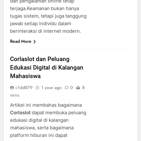
dan pengalaman online tetap
terjaga.Keamanan bukan hanya
tugas sistem, tetapi juga tanggung
jawab setiap individu dalam
berinteraksi di internet modern.
Read More
Corlaslot dan Peluang
Edukasi Digital di Kalangan
Mahasiswa
c1dd879
1 year ago
0
8
mins
Artikel ini membahas bagaimana
Corlaslot
dapat membuka peluang
edukasi digital di kalangan
mahasiswa, serta bagaimana
platform hiburan ini dapat