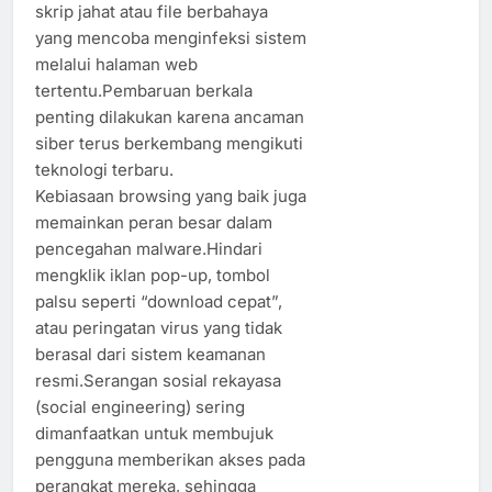
skrip jahat atau file berbahaya
yang mencoba menginfeksi sistem
melalui halaman web
tertentu.Pembaruan berkala
penting dilakukan karena ancaman
siber terus berkembang mengikuti
teknologi terbaru.
Kebiasaan browsing yang baik juga
memainkan peran besar dalam
pencegahan malware.Hindari
mengklik iklan pop-up, tombol
palsu seperti “download cepat”,
atau peringatan virus yang tidak
berasal dari sistem keamanan
resmi.Serangan sosial rekayasa
(social engineering) sering
dimanfaatkan untuk membujuk
pengguna memberikan akses pada
perangkat mereka, sehingga