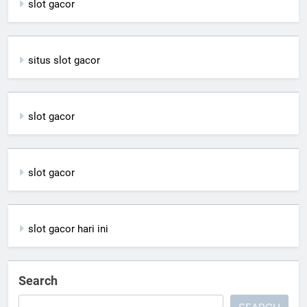
slot gacor
situs slot gacor
slot gacor
slot gacor
slot gacor hari ini
Search