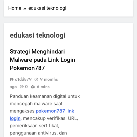
Home
edukasi teknologi
edukasi teknologi
Strategi Menghindari
Malware pada Link Login
Pokemon787
c1dd879
9 months
ago
0
6 mins
Panduan keamanan digital untuk
mencegah malware saat
mengakses
pokemon787 link
login
, mencakup verifikasi URL,
pemeriksaan sertifikat,
penggunaan antivirus, dan