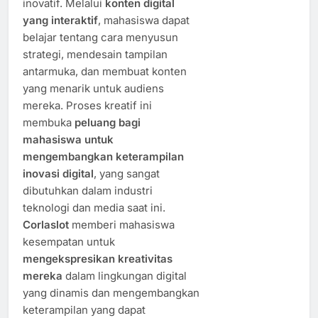
inovatif. Melalui
konten digital
yang interaktif
, mahasiswa dapat
belajar tentang cara menyusun
strategi, mendesain tampilan
antarmuka, dan membuat konten
yang menarik untuk audiens
mereka. Proses kreatif ini
membuka
peluang bagi
mahasiswa untuk
mengembangkan keterampilan
inovasi digital
, yang sangat
dibutuhkan dalam industri
teknologi dan media saat ini.
Corlaslot
memberi mahasiswa
kesempatan untuk
mengekspresikan kreativitas
mereka
dalam lingkungan digital
yang dinamis dan mengembangkan
keterampilan yang dapat