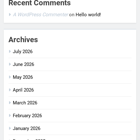
Recent Comments
A WordPress Commenter
on
Hello world!
Archives
July 2026
June 2026
May 2026
April 2026
March 2026
February 2026
January 2026