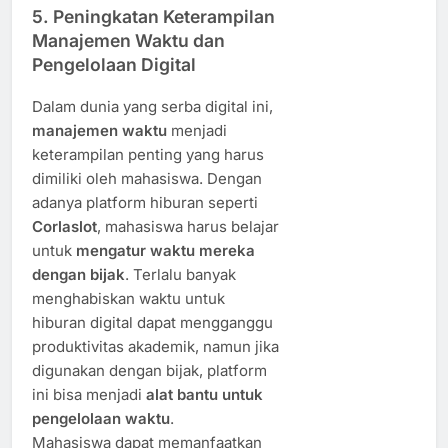
5.
Peningkatan Keterampilan
Manajemen Waktu dan
Pengelolaan Digital
Dalam dunia yang serba digital ini,
manajemen waktu
menjadi
keterampilan penting yang harus
dimiliki oleh mahasiswa. Dengan
adanya platform hiburan seperti
Corlaslot
, mahasiswa harus belajar
untuk
mengatur waktu mereka
dengan bijak
. Terlalu banyak
menghabiskan waktu untuk
hiburan digital dapat mengganggu
produktivitas akademik, namun jika
digunakan dengan bijak, platform
ini bisa menjadi
alat bantu untuk
pengelolaan waktu
.
Mahasiswa dapat memanfaatkan