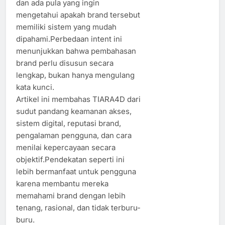
dan ada pula yang ingin
mengetahui apakah brand tersebut
memiliki sistem yang mudah
dipahami.Perbedaan intent ini
menunjukkan bahwa pembahasan
brand perlu disusun secara
lengkap, bukan hanya mengulang
kata kunci.
Artikel ini membahas TIARA4D dari
sudut pandang keamanan akses,
sistem digital, reputasi brand,
pengalaman pengguna, dan cara
menilai kepercayaan secara
objektif.Pendekatan seperti ini
lebih bermanfaat untuk pengguna
karena membantu mereka
memahami brand dengan lebih
tenang, rasional, dan tidak terburu-
buru.