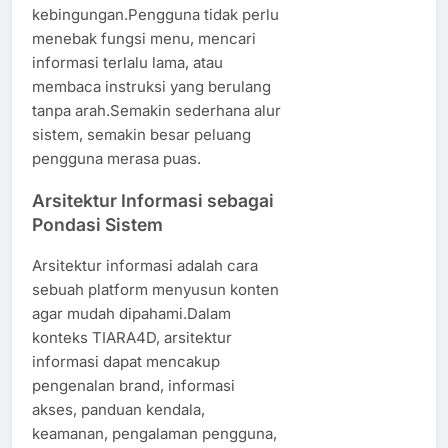
kebingungan.Pengguna tidak perlu
menebak fungsi menu, mencari
informasi terlalu lama, atau
membaca instruksi yang berulang
tanpa arah.Semakin sederhana alur
sistem, semakin besar peluang
pengguna merasa puas.
Arsitektur Informasi sebagai
Pondasi Sistem
Arsitektur informasi adalah cara
sebuah platform menyusun konten
agar mudah dipahami.Dalam
konteks TIARA4D, arsitektur
informasi dapat mencakup
pengenalan brand, informasi
akses, panduan kendala,
keamanan, pengalaman pengguna,