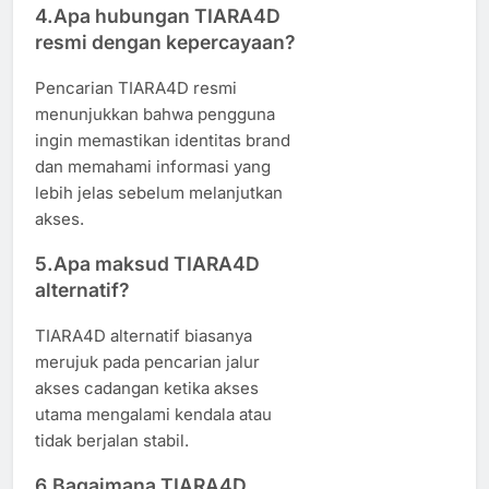
4.Apa hubungan TIARA4D
resmi dengan kepercayaan?
Pencarian TIARA4D resmi
menunjukkan bahwa pengguna
ingin memastikan identitas brand
dan memahami informasi yang
lebih jelas sebelum melanjutkan
akses.
5.Apa maksud TIARA4D
alternatif?
TIARA4D alternatif biasanya
merujuk pada pencarian jalur
akses cadangan ketika akses
utama mengalami kendala atau
tidak berjalan stabil.
6.Bagaimana TIARA4D