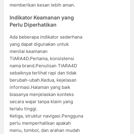
memberikan kesan lebih aman.
Indikator Keamanan yang
Perlu Diperhatikan
Ada beberapa indikator sederhana
yang dapat digunakan untuk
menilai keamanan
TIARA4D.Pertama, konsistensi
nama brand.Penulisan TIARA4D
sebaiknya terlihat rapi dan tidak
berubah-ubah.Kedua, kejelasan
informasi.Halaman yang baik
biasanya menjelaskan konteks
secara wajar tanpa klaim yang
terlalu tinggi.
Ketiga, struktur navigasi.Pengguna
perlu memperhatikan apakah
menu, tombol, dan arahan mudah