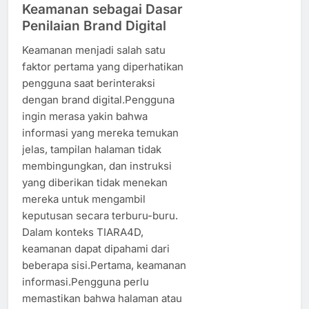
Keamanan sebagai Dasar
Penilaian Brand Digital
Keamanan menjadi salah satu
faktor pertama yang diperhatikan
pengguna saat berinteraksi
dengan brand digital.Pengguna
ingin merasa yakin bahwa
informasi yang mereka temukan
jelas, tampilan halaman tidak
membingungkan, dan instruksi
yang diberikan tidak menekan
mereka untuk mengambil
keputusan secara terburu-buru.
Dalam konteks TIARA4D,
keamanan dapat dipahami dari
beberapa sisi.Pertama, keamanan
informasi.Pengguna perlu
memastikan bahwa halaman atau