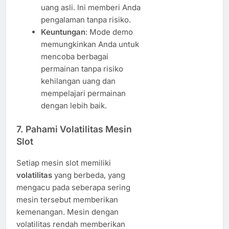
uang asli. Ini memberi Anda
pengalaman tanpa risiko.
Keuntungan
: Mode demo
memungkinkan Anda untuk
mencoba berbagai
permainan tanpa risiko
kehilangan uang dan
mempelajari permainan
dengan lebih baik.
7.
Pahami Volatilitas Mesin
Slot
Setiap mesin slot memiliki
volatilitas
yang berbeda, yang
mengacu pada seberapa sering
mesin tersebut memberikan
kemenangan. Mesin dengan
volatilitas rendah memberikan