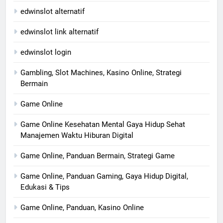
edwinslot alternatif
edwinslot link alternatif
edwinslot login
Gambling, Slot Machines, Kasino Online, Strategi
Bermain
Game Online
Game Online Kesehatan Mental Gaya Hidup Sehat
Manajemen Waktu Hiburan Digital
Game Online, Panduan Bermain, Strategi Game
Game Online, Panduan Gaming, Gaya Hidup Digital,
Edukasi & Tips
Game Online, Panduan, Kasino Online