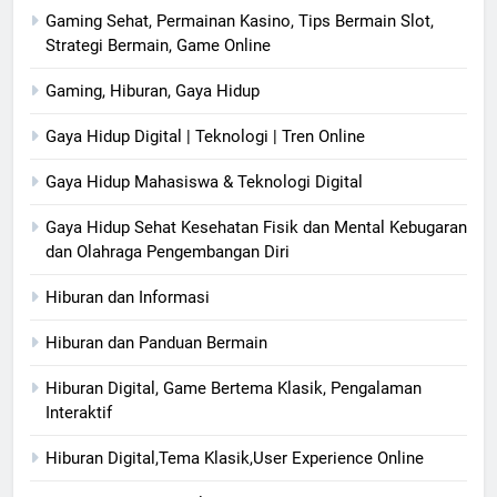
Gaming Sehat, Permainan Kasino, Tips Bermain Slot,
Strategi Bermain, Game Online
Gaming, Hiburan, Gaya Hidup
Gaya Hidup Digital | Teknologi | Tren Online
Gaya Hidup Mahasiswa & Teknologi Digital
Gaya Hidup Sehat Kesehatan Fisik dan Mental Kebugaran
dan Olahraga Pengembangan Diri
Hiburan dan Informasi
Hiburan dan Panduan Bermain
Hiburan Digital, Game Bertema Klasik, Pengalaman
Interaktif
Hiburan Digital,Tema Klasik,User Experience Online