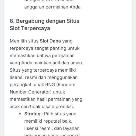
anggaran permainan Anda.
8.
Bergabung dengan Situs
Slot Terpercaya
Memilih situs
Slot Dana
yang
terpercaya sangat penting untuk
memastikan bahwa permainan
yang Anda mainkan adil dan aman.
Situs yang terpercaya memiliki
lisensi resmi dan menggunakan
perangkat lunak RNG (Random
Number Generator) untuk
memastikan hasil permainan yang
acak dan tidak bisa diprediksi.
Strategi
: Pilih situs yang
memiliki reputasi baik,
lisensi resmi, dan layanan
pelanggan yang responsif.