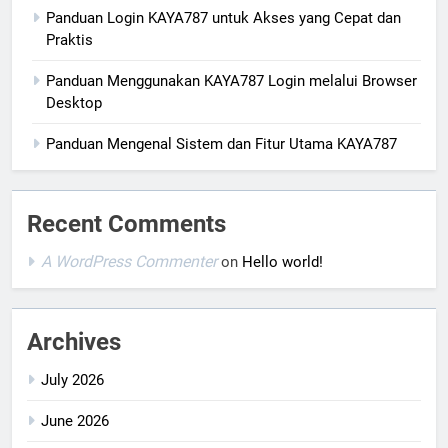
Panduan Login KAYA787 untuk Akses yang Cepat dan
Praktis
Panduan Menggunakan KAYA787 Login melalui Browser
Desktop
Panduan Mengenal Sistem dan Fitur Utama KAYA787
Recent Comments
A WordPress Commenter
on
Hello world!
Archives
July 2026
June 2026