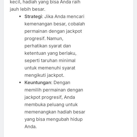
kecil, hadiah yang bisa Anda raih
jauh lebih besar.
Strategi
: Jika Anda mencari
kemenangan besar, cobalah
permainan dengan jackpot
progresif. Namun,
perhatikan syarat dan
ketentuan yang berlaku,
seperti taruhan minimal
untuk memenuhi syarat
mengikuti jackpot.
Keuntungan
: Dengan
memilih permainan dengan
jackpot progresif, Anda
membuka peluang untuk
memenangkan hadiah besar
yang bisa mengubah hidup
Anda.