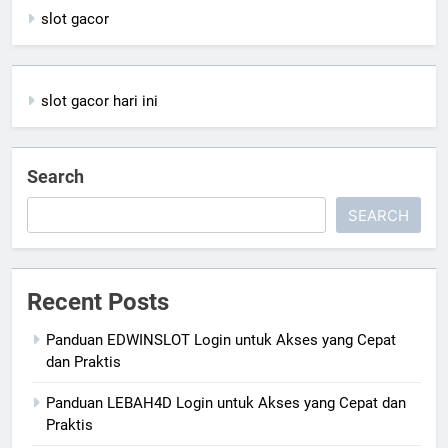
slot gacor
slot gacor hari ini
Search
SEARCH
Recent Posts
Panduan EDWINSLOT Login untuk Akses yang Cepat
dan Praktis
Panduan LEBAH4D Login untuk Akses yang Cepat dan
Praktis