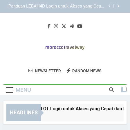
Skip
Panduan Login KAYA787 untuk Akses yang Cepat
to
dan Praktis
content
Panduan Menggunakan KAYA787 Login melalui
Browser Desktop
Panduan EDWINSLOT Login untuk Akses yang
Cepat dan Praktis
Panduan LEBAH4D Login untuk Akses yang Cepat
dan Praktis
Panduan Login KAYA787 untuk Akses yang Cepat
dan Praktis
Morocco Travel
Jelajahi Keindahan Maroko Dengan
Panduan Menggunakan KAYA787 Login melalui
NEWSLETTER
RANDOM NEWS
Way
Browser Desktop
Panduan Lengkap Dari Morocco Travel Way.
Untuk Pengalaman Wisata Yang Tak
MENU
Terlupakan.
anduan EDWINSLOT Login untuk Akses yang Cepat dan Praktis
HEADLINES
Weeks Ago