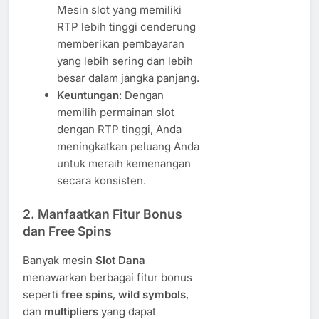
Mesin slot yang memiliki
RTP lebih tinggi cenderung
memberikan pembayaran
yang lebih sering dan lebih
besar dalam jangka panjang.
Keuntungan
: Dengan
memilih permainan slot
dengan RTP tinggi, Anda
meningkatkan peluang Anda
untuk meraih kemenangan
secara konsisten.
2.
Manfaatkan Fitur Bonus
dan Free Spins
Banyak mesin
Slot Dana
menawarkan berbagai fitur bonus
seperti
free spins
,
wild symbols
,
dan
multipliers
yang dapat