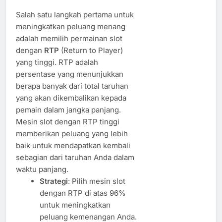
Salah satu langkah pertama untuk
meningkatkan peluang menang
adalah memilih permainan slot
dengan
RTP
(Return to Player)
yang tinggi. RTP adalah
persentase yang menunjukkan
berapa banyak dari total taruhan
yang akan dikembalikan kepada
pemain dalam jangka panjang.
Mesin slot dengan RTP tinggi
memberikan peluang yang lebih
baik untuk mendapatkan kembali
sebagian dari taruhan Anda dalam
waktu panjang.
Strategi
: Pilih mesin slot
dengan RTP di atas 96%
untuk meningkatkan
peluang kemenangan Anda.