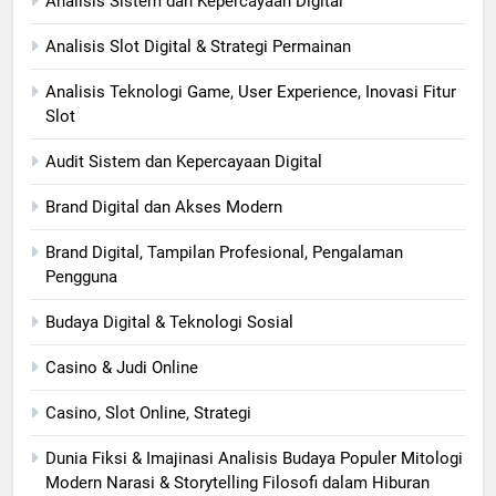
Analisis Sistem dan Kepercayaan Digital
Analisis Slot Digital & Strategi Permainan
Analisis Teknologi Game, User Experience, Inovasi Fitur
Slot
Audit Sistem dan Kepercayaan Digital
Brand Digital dan Akses Modern
Brand Digital, Tampilan Profesional, Pengalaman
Pengguna
Budaya Digital & Teknologi Sosial
Casino & Judi Online
Casino, Slot Online, Strategi
Dunia Fiksi & Imajinasi Analisis Budaya Populer Mitologi
Modern Narasi & Storytelling Filosofi dalam Hiburan