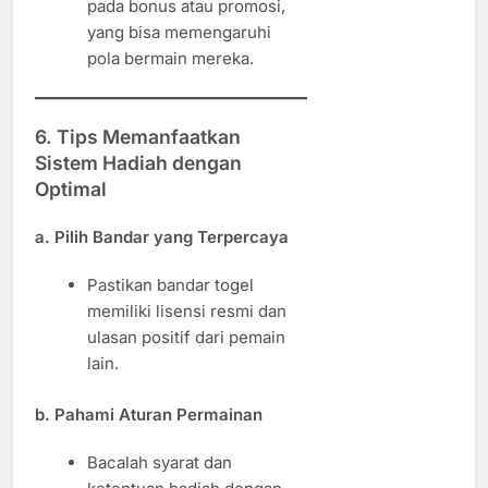
pada bonus atau promosi,
yang bisa memengaruhi
pola bermain mereka.
6. Tips Memanfaatkan
Sistem Hadiah dengan
Optimal
a. Pilih Bandar yang Terpercaya
Pastikan bandar togel
memiliki lisensi resmi dan
ulasan positif dari pemain
lain.
b. Pahami Aturan Permainan
Bacalah syarat dan