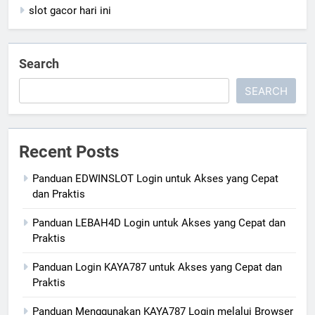
slot gacor hari ini
Search
SEARCH
Recent Posts
Panduan EDWINSLOT Login untuk Akses yang Cepat
dan Praktis
Panduan LEBAH4D Login untuk Akses yang Cepat dan
Praktis
Panduan Login KAYA787 untuk Akses yang Cepat dan
Praktis
Panduan Menggunakan KAYA787 Login melalui Browser