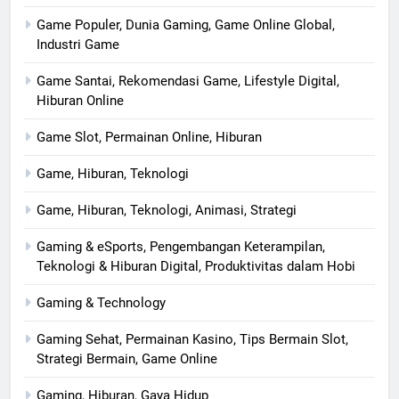
Game Populer, Dunia Gaming, Game Online Global,
Industri Game
Game Santai, Rekomendasi Game, Lifestyle Digital,
Hiburan Online
Game Slot, Permainan Online, Hiburan
Game, Hiburan, Teknologi
Game, Hiburan, Teknologi, Animasi, Strategi
Gaming & eSports, Pengembangan Keterampilan,
Teknologi & Hiburan Digital, Produktivitas dalam Hobi
Gaming & Technology
Gaming Sehat, Permainan Kasino, Tips Bermain Slot,
Strategi Bermain, Game Online
Gaming, Hiburan, Gaya Hidup