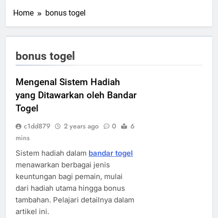
Home
bonus togel
bonus togel
Mengenal Sistem Hadiah
yang Ditawarkan oleh Bandar
Togel
c1dd879
2 years ago
0
6
mins
Sistem hadiah dalam
bandar togel
menawarkan berbagai jenis
keuntungan bagi pemain, mulai
dari hadiah utama hingga bonus
tambahan. Pelajari detailnya dalam
artikel ini.