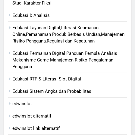
Studi Karakter Fiksi
Edukasi & Analisis
Edukasi Layanan Digital,Literasi Keamanan
Online,Pemahaman Produk Berbasis Undian,Manajemen
Risiko Pengguna,Regulasi dan Kepatuhan
Edukasi Permainan Digital Panduan Pemula Analisis
Mekanisme Game Manajemen Risiko Pengalaman
Pengguna
Edukasi RTP & Literasi Slot Digital
Edukasi Sistem Angka dan Probabilitas
edwinslot
edwinslot alternatif
edwinslot link alternatif