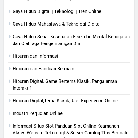
Gaya Hidup Digital | Teknologi | Tren Online
Gaya Hidup Mahasiswa & Teknologi Digital
Gaya Hidup Sehat Kesehatan Fisik dan Mental Kebugaran
dan Olahraga Pengembangan Diri
Hiburan dan Informasi
Hiburan dan Panduan Bermain
Hiburan Digital, Game Bertema Klasik, Pengalaman
Interaktif
Hiburan Digital,Tema Klasik,User Experience Online
Industri Perjudian Online
Informasi Situs Slot Panduan Slot Online Keamanan
Akses Website Teknologi & Server Gaming Tips Bermain