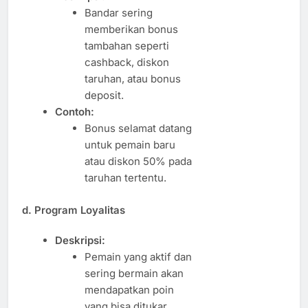
Bandar sering
memberikan bonus
tambahan seperti
cashback, diskon
taruhan, atau bonus
deposit.
Contoh:
Bonus selamat datang
untuk pemain baru
atau diskon 50% pada
taruhan tertentu.
d. Program Loyalitas
Deskripsi:
Pemain yang aktif dan
sering bermain akan
mendapatkan poin
yang bisa ditukar