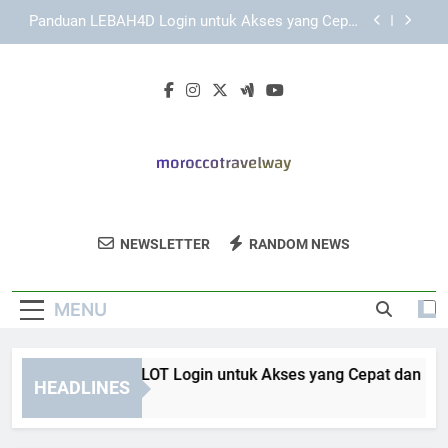
Skip
Panduan Login KAYA787 untuk Akses yang Cepat
to
dan Praktis
content
Panduan Menggunakan KAYA787 Login melalui
Browser Desktop
Panduan EDWINSLOT Login untuk Akses yang
Cepat dan Praktis
Panduan LEBAH4D Login untuk Akses yang Cepat
dan Praktis
Panduan Login KAYA787 untuk Akses yang Cepat
dan Praktis
Morocco Travel
Jelajahi Keindahan Maroko Dengan
Panduan Menggunakan KAYA787 Login melalui
NEWSLETTER
RANDOM NEWS
Way
Browser Desktop
Panduan Lengkap Dari Morocco Travel Way.
Untuk Pengalaman Wisata Yang Tak
MENU
Terlupakan.
anduan EDWINSLOT Login untuk Akses yang Cepat dan Praktis
HEADLINES
Weeks Ago