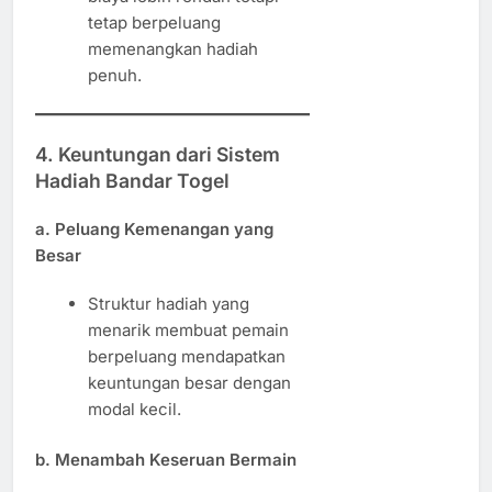
tetap berpeluang
memenangkan hadiah
penuh.
4. Keuntungan dari Sistem
Hadiah Bandar Togel
a. Peluang Kemenangan yang
Besar
Struktur hadiah yang
menarik membuat pemain
berpeluang mendapatkan
keuntungan besar dengan
modal kecil.
b. Menambah Keseruan Bermain