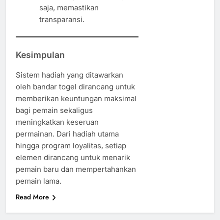
saja, memastikan
transparansi.
Kesimpulan
Sistem hadiah yang ditawarkan
oleh bandar togel dirancang untuk
memberikan keuntungan maksimal
bagi pemain sekaligus
meningkatkan keseruan
permainan. Dari hadiah utama
hingga program loyalitas, setiap
elemen dirancang untuk menarik
pemain baru dan mempertahankan
pemain lama.
Read More