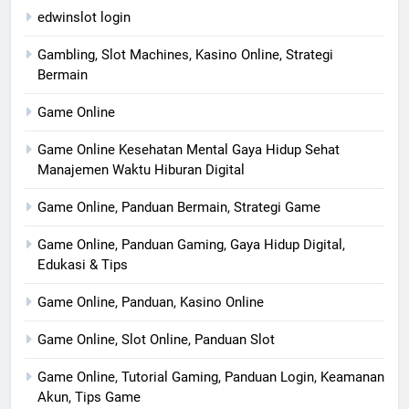
edwinslot login
Gambling, Slot Machines, Kasino Online, Strategi
Bermain
Game Online
Game Online Kesehatan Mental Gaya Hidup Sehat
Manajemen Waktu Hiburan Digital
Game Online, Panduan Bermain, Strategi Game
Game Online, Panduan Gaming, Gaya Hidup Digital,
Edukasi & Tips
Game Online, Panduan, Kasino Online
Game Online, Slot Online, Panduan Slot
Game Online, Tutorial Gaming, Panduan Login, Keamanan
Akun, Tips Game