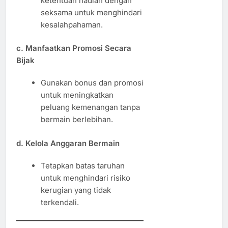
ketentuan hadiah dengan
seksama untuk menghindari
kesalahpahaman.
c. Manfaatkan Promosi Secara
Bijak
Gunakan bonus dan promosi
untuk meningkatkan
peluang kemenangan tanpa
bermain berlebihan.
d. Kelola Anggaran Bermain
Tetapkan batas taruhan
untuk menghindari risiko
kerugian yang tidak
terkendali.