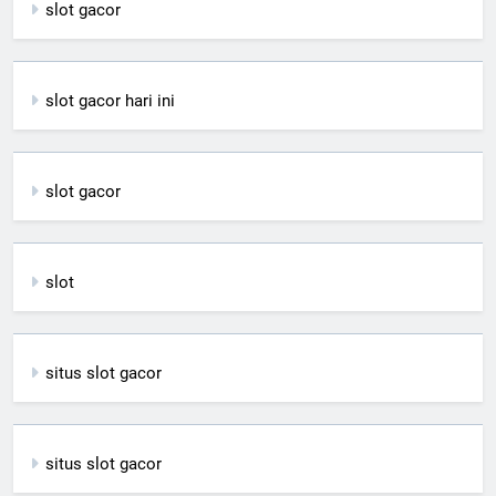
slot gacor
slot gacor hari ini
slot gacor
slot
situs slot gacor
situs slot gacor