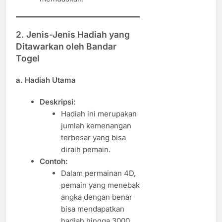
2. Jenis-Jenis Hadiah yang
Ditawarkan oleh Bandar
Togel
a. Hadiah Utama
Deskripsi:
Hadiah ini merupakan
jumlah kemenangan
terbesar yang bisa
diraih pemain.
Contoh:
Dalam permainan 4D,
pemain yang menebak
angka dengan benar
bisa mendapatkan
hadiah hingga 3000