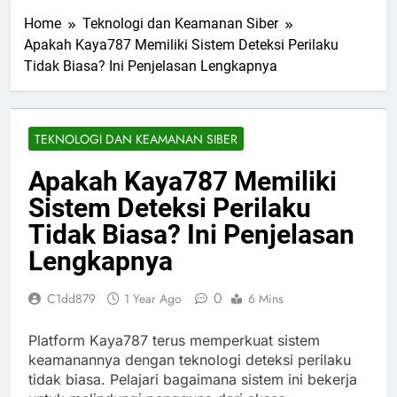
Home
Teknologi dan Keamanan Siber
Apakah Kaya787 Memiliki Sistem Deteksi Perilaku
Tidak Biasa? Ini Penjelasan Lengkapnya
TEKNOLOGI DAN KEAMANAN SIBER
Apakah Kaya787 Memiliki
Sistem Deteksi Perilaku
Tidak Biasa? Ini Penjelasan
Lengkapnya
0
C1dd879
1 Year Ago
6 Mins
Platform Kaya787 terus memperkuat sistem
keamanannya dengan teknologi deteksi perilaku
tidak biasa. Pelajari bagaimana sistem ini bekerja