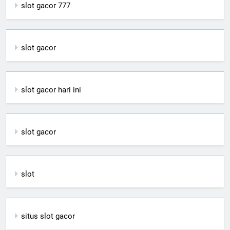
slot gacor 777
slot gacor
slot gacor hari ini
slot gacor
slot
situs slot gacor