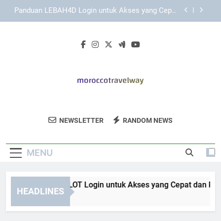
Skip
Panduan Login KAYA787 untuk Akses yang Cepat
to
dan Praktis
content
Panduan Menggunakan KAYA787 Login melalui
Browser Desktop
Panduan EDWINSLOT Login untuk Akses yang
Cepat dan Praktis
Panduan LEBAH4D Login untuk Akses yang Cepat
dan Praktis
Panduan Login KAYA787 untuk Akses yang Cepat
dan Praktis
Morocco Travel
Jelajahi Keindahan Maroko Dengan
Panduan Menggunakan KAYA787 Login melalui
NEWSLETTER
RANDOM NEWS
Way
Browser Desktop
Panduan Lengkap Dari Morocco Travel Way.
Untuk Pengalaman Wisata Yang Tak
MENU
Terlupakan.
nduan EDWINSLOT Login untuk Akses yang Cepat dan Praktis
HEADLINES
Weeks Ago