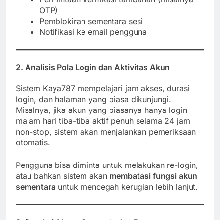
OTP)
Pemblokiran sementara sesi
Notifikasi ke email pengguna
2.
Analisis Pola Login dan Aktivitas Akun
Sistem Kaya787 mempelajari jam akses, durasi
login, dan halaman yang biasa dikunjungi.
Misalnya, jika akun yang biasanya hanya login
malam hari tiba-tiba aktif penuh selama 24 jam
non-stop, sistem akan menjalankan pemeriksaan
otomatis.
Pengguna bisa diminta untuk melakukan re-login,
atau bahkan sistem akan
membatasi fungsi akun
sementara
untuk mencegah kerugian lebih lanjut.