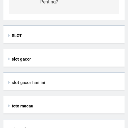
Penting?
SLOT
slot gacor
slot gacor hari ini
toto macau