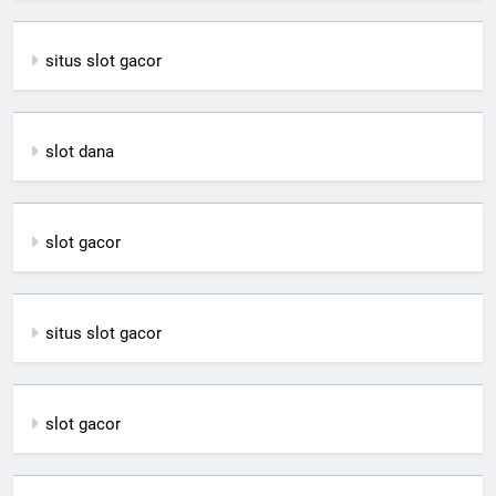
situs slot gacor
slot dana
slot gacor
situs slot gacor
slot gacor