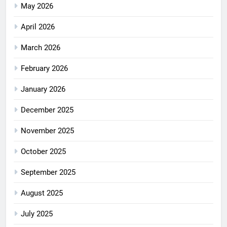
May 2026
April 2026
March 2026
February 2026
January 2026
December 2025
November 2025
October 2025
September 2025
August 2025
July 2025