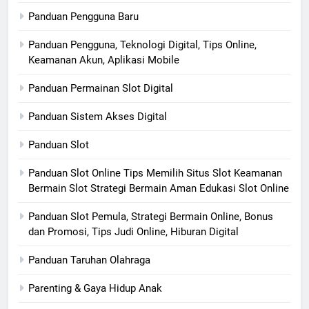
Panduan Pengguna Baru
Panduan Pengguna, Teknologi Digital, Tips Online,
Keamanan Akun, Aplikasi Mobile
Panduan Permainan Slot Digital
Panduan Sistem Akses Digital
Panduan Slot
Panduan Slot Online Tips Memilih Situs Slot Keamanan
Bermain Slot Strategi Bermain Aman Edukasi Slot Online
Panduan Slot Pemula, Strategi Bermain Online, Bonus
dan Promosi, Tips Judi Online, Hiburan Digital
Panduan Taruhan Olahraga
Parenting & Gaya Hidup Anak