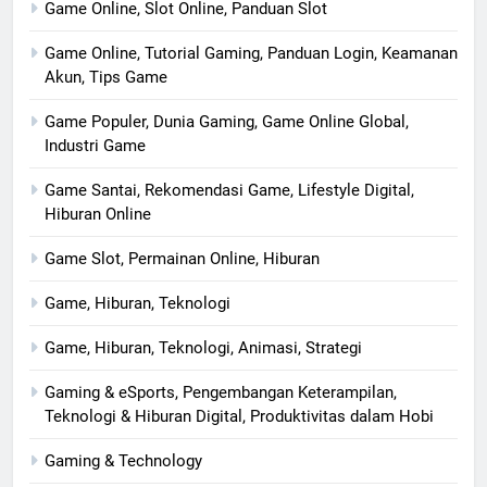
Game Online, Slot Online, Panduan Slot
Game Online, Tutorial Gaming, Panduan Login, Keamanan
Akun, Tips Game
Game Populer, Dunia Gaming, Game Online Global,
Industri Game
Game Santai, Rekomendasi Game, Lifestyle Digital,
Hiburan Online
Game Slot, Permainan Online, Hiburan
Game, Hiburan, Teknologi
Game, Hiburan, Teknologi, Animasi, Strategi
Gaming & eSports, Pengembangan Keterampilan,
Teknologi & Hiburan Digital, Produktivitas dalam Hobi
Gaming & Technology