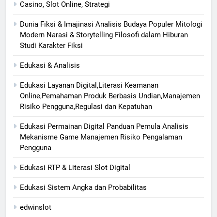
Casino, Slot Online, Strategi
Dunia Fiksi & Imajinasi Analisis Budaya Populer Mitologi
Modern Narasi & Storytelling Filosofi dalam Hiburan
Studi Karakter Fiksi
Edukasi & Analisis
Edukasi Layanan Digital,Literasi Keamanan
Online,Pemahaman Produk Berbasis Undian,Manajemen
Risiko Pengguna,Regulasi dan Kepatuhan
Edukasi Permainan Digital Panduan Pemula Analisis
Mekanisme Game Manajemen Risiko Pengalaman
Pengguna
Edukasi RTP & Literasi Slot Digital
Edukasi Sistem Angka dan Probabilitas
edwinslot