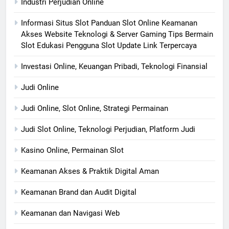
Industri Perjudian Online
Informasi Situs Slot Panduan Slot Online Keamanan
Akses Website Teknologi & Server Gaming Tips Bermain
Slot Edukasi Pengguna Slot Update Link Terpercaya
Investasi Online, Keuangan Pribadi, Teknologi Finansial
Judi Online
Judi Online, Slot Online, Strategi Permainan
Judi Slot Online, Teknologi Perjudian, Platform Judi
Kasino Online, Permainan Slot
Keamanan Akses & Praktik Digital Aman
Keamanan Brand dan Audit Digital
Keamanan dan Navigasi Web