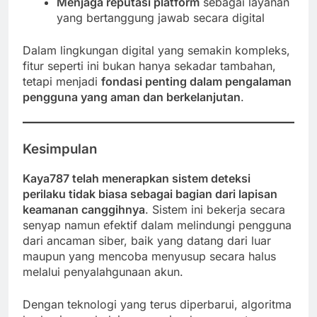
Menjaga reputasi platform
sebagai layanan
yang bertanggung jawab secara digital
Dalam lingkungan digital yang semakin kompleks,
fitur seperti ini bukan hanya sekadar tambahan,
tetapi menjadi
fondasi penting dalam pengalaman
pengguna yang aman dan berkelanjutan
.
Kesimpulan
Kaya787 telah menerapkan sistem deteksi
perilaku tidak biasa sebagai bagian dari lapisan
keamanan canggihnya
. Sistem ini bekerja secara
senyap namun efektif dalam melindungi pengguna
dari ancaman siber, baik yang datang dari luar
maupun yang mencoba menyusup secara halus
melalui penyalahgunaan akun.
Dengan teknologi yang terus diperbarui, algoritma